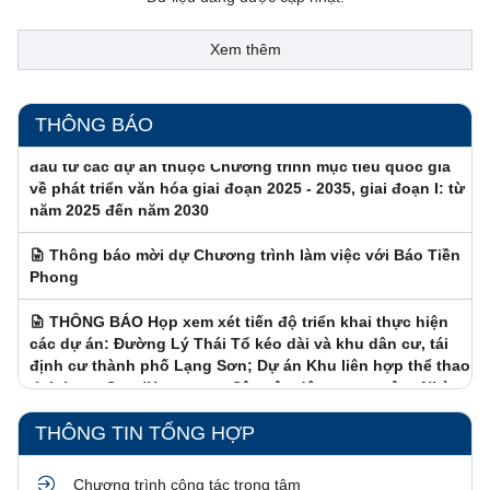
Xem thêm
THÔNG BÁO Về việc hoãn họp xem xét tiến độ chuẩn bị
THÔNG BÁO
đầu tư các dự án thuộc Chương trình mục tiêu quốc gia
về phát triển văn hóa giai đoạn 2025 - 2035, giai đoạn I: từ
năm 2025 đến năm 2030
Thông báo mời dự Chương trình làm việc với Báo Tiền
Phong
THÔNG BÁO Họp xem xét tiến độ triển khai thực hiện
các dự án: Đường Lý Thái Tổ kéo dài và khu dân cư, tái
định cư thành phố Lạng Sơn; Dự án Khu liên hợp thể thao
tỉnh Lạng Sơn (Hạng mục: Sân vận động trung tâm, Nhà
thi đấu đa năng)
Điều chỉnh thời gian và nội dung Họp Chủ tịch, các Phó
THÔNG TIN TỔNG HỢP
Chủ tịch UBND tỉnh
KẾT QUẢ LỰA CHỌN TỔ CHỨC HÀNH NGHỀ ĐẤU GIÁ
Chương trình công tác trọng tâm