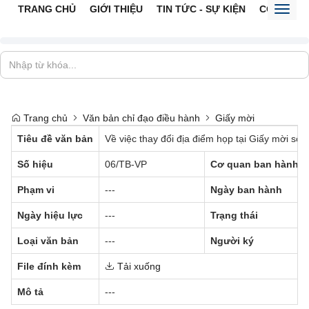
TRANG CHỦ
GIỚI THIỆU
TIN TỨC - SỰ KIỆN
CỔNG TTĐ
Toggl
naviga
Trang chủ
Văn bản chỉ đạo điều hành
Giấy mời
Tiêu đề văn bản
Về việc thay đổi địa điểm họp tại Giấy mời 
Số hiệu
06/TB-VP
Cơ quan ban hành
Phạm vi
---
Ngày ban hành
Ngày hiệu lực
---
Trạng thái
Loại văn bản
---
Người ký
File đính kèm
Tải xuống
Mô tả
---