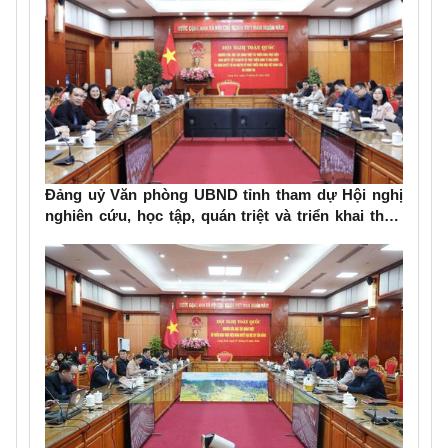
Đảng uỷ Văn phòng UBND tỉnh tham dự Hội nghị
nghiên cứu, học tập, quán triệt và triển khai thực
hiện Nghị quyết số 79-NQ/TW và Nghị quyết số 80-
NQ/TW của Bộ Chính trị