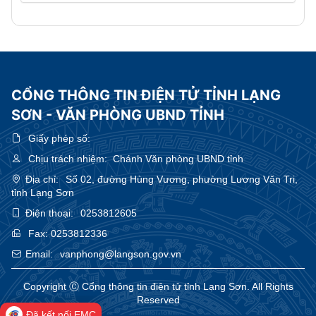
CỔNG THÔNG TIN ĐIỆN TỬ TỈNH LẠNG
SƠN - VĂN PHÒNG UBND TỈNH
Giấy phép số:
Chịu trách nhiệm:
Chánh Văn phòng UBND tỉnh
Địa chỉ:
Số 02, đường Hùng Vương, phường Lương Văn Tri,
tỉnh Lạng Sơn
Điện thoại:
0253812605
Fax:
0253812336
Email:
vanphong@langson.gov.vn
Copyright Ⓒ Cổng thông tin điện tử tỉnh Lạng Sơn. All Rights
Reserved
Đã kết nối EMC