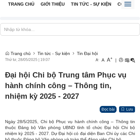
TRANG CHỦ
GIỚI THIỆU
TIN TỨC - SỰ KIỆN
CỔNG TTĐ
Toggl
naviga
Trang chủ
Tin tức - Sự kiện
Tin Đại hội
+
A
-
A
|
Thứ tư, 28/05/2025
|
19:07
A
Đại hội Chi bộ Trung tâm Phục vụ
hành chính công – Thông tin,
nhiệm kỳ 2025 - 2027
Đọc bài
Lưu
Ngày 28/5/2025, Chi bộ Phục vụ hành chính công – Thông tin
thuộc Đảng bộ Văn phòng UBND tỉnh tổ chức Đại hội Chi bộ
nhiệm kỳ 2025 - 2027. Dự Đại hội có đại diện Ban Chi ủy các Chi
bộ thuộc Đảng bộ Văn phòng và toàn thể đảng viên Chi bộ.