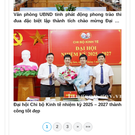
Văn phòng UBND tỉnh phát động phong trào thi
đua đặc biệt lập thành tích chào mừng Đại hội
đảng bộ các cấp, Đại hội Đảng bộ tỉnh Lạng Sơn
lần thứ XVIII
Đại hội Chi bộ Kinh tế nhiệm kỳ 2025 – 2027 thành
công tốt đẹp
1
2
3
»
»»