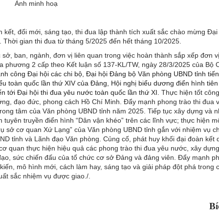
Ảnh minh hoạ
kết, đổi mới, sáng tạo, thi đua lập thành tích xuất sắc chào mừng Đạ
. Thời gian thi đua từ tháng 5/2025 đến hết tháng 10/2025.
 sở, ban, ngành, đơn vị liên quan trong việc hoàn thành sắp xếp đơn v
a phương 2 cấp theo Kết luận số 137-KL/TW, ngày 28/3/2025 của Bộ Ch
ành công Đại hội các chi bộ, Đại hội Đảng bộ Văn phòng UBND tỉnh tiến 
iểu toàn quốc lần thứ XIV của Đảng, Hội nghị biểu dương điển hình tiên
ến tới Đại hội thi đua yêu nước toàn quốc lần thứ XI.
Thực hiện tốt công
 tưởng, đạo đức, phong cách Hồ Chí Minh. Đẩy mạnh phong trào thi đua 
 trong tâm của Văn phòng UBND tỉnh năm 2025. Tiếp tục xây dựng và 
 tuyên truyền điển hình “Dân vận khéo” trên các lĩnh vực; thực hiện m
 trụ sở cơ quan Xứ Lạng” của Văn phòng UBND tỉnh gắn với nhiệm vụ chí
ND tỉnh và Lãnh đạo Văn phòng. Củng cố, phát huy khối đại đoàn kết d
cơ quan thực hiện hiệu quả các phong trào thi đua yêu nước, xây dựn
 đạo, sức chiến đấu của tổ chức cơ sở Đảng và đảng viên. Đẩy mạnh p
g kiến, mô hình mới, cách làm hay, sáng tạo và giải pháp đột phá trong 
ất sắc nhiệm vụ được giao./.
Bí