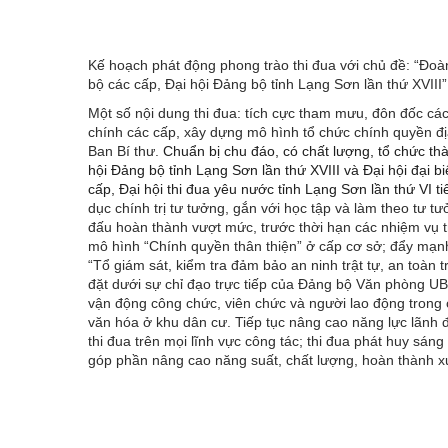
Kế hoạch phát động phong trào thi đua với chủ đề: “Đoàn 
bộ các cấp, Đại hội Đảng bộ tỉnh Lạng Sơn lần thứ XVIII”
Một số nội dung thi đua: tích cực tham mưu, đôn đốc các
chính các cấp, xây dựng mô hình tổ chức chính quyền đị
Ban Bí thư.
Chuẩn bị chu đáo, có chất lượng, tổ chức th
hội Đảng bộ tỉnh Lạng Sơn lần thứ XVIII và Đại hội đại b
cấp, Đại hội thi đua yêu nước tỉnh Lạng Sơn lần thứ VI ti
dục chính trị tư tưởng, gắn với học tập và làm theo tư
đấu hoàn thành vượt mức, trước thời hạn các nhiệm vụ
mô hình “Chính quyền thân thiện” ở cấp cơ sở; đẩy mạnh
“Tổ giám sát, kiểm tra đảm bảo an ninh trật tự, an toàn
đặt dưới sự chỉ đạo trực tiếp của Đảng bộ Văn phòng UB
vận động công chức, viên chức và người lao động trong 
văn hóa ở khu dân cư. Tiếp tục nâng cao năng lực lãnh
thi đua trên mọi lĩnh vực công tác; thi đua phát huy sán
góp phần nâng cao năng suất, chất lượng, hoàn thành xu