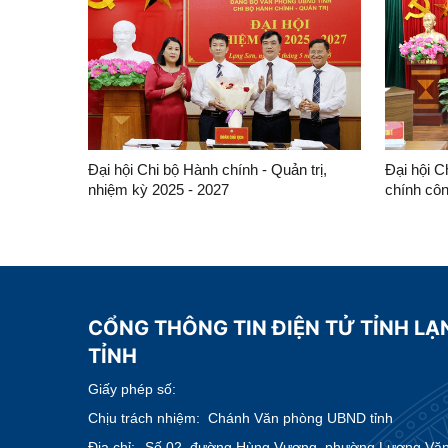
Đại hội Chi bộ Hành chính - Quản trị,
Đại hội C
nhiệm kỳ 2025 - 2027
chính côn
2027
CỔNG THÔNG TIN ĐIỆN TỬ TỈNH LẠ
TỈNH
Giấy phép số:
Chịu trách nhiệm:
Chánh Văn phòng UBND tỉnh
Địa chỉ:
Số 02, đường Hùng Vương, phường Lương Văn T