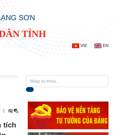
 LẠNG SƠN
DÂN TỈNH
VIE
EN
+
|
 tích