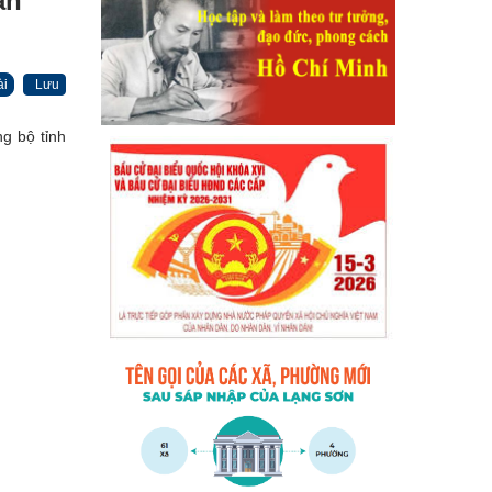
ần
ài
Lưu
g bộ tỉnh