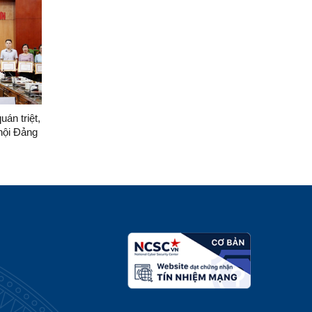
án triệt,
 hội Đảng