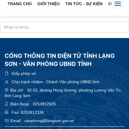
TRANG CHỦ
GIỚI THIỆU
TIN TỨC - SỰ KIỆN
CỔNG TTĐ
Toggl
naviga
CỔNG THÔNG TIN ĐIỆN TỬ TỈNH LẠNG
SƠN - VĂN PHÒNG UBND TỈNH
Giấy phép số:
Chịu trách nhiệm:
Chánh Văn phòng UBND tỉnh
Địa chỉ:
Số 02, đường Hùng Vương, phường Lương Văn Tri,
tỉnh Lạng Sơn
Điện thoại:
0253812605
Fax:
0253812336
Email:
vanphong@langson.gov.vn