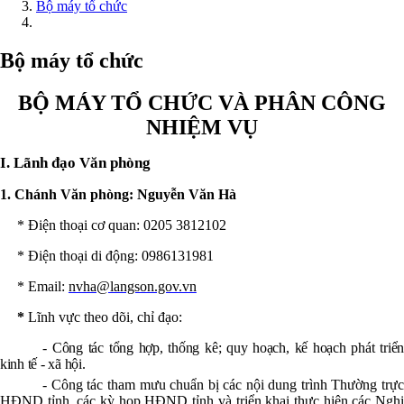
Bộ máy tổ chức
Bộ máy tổ chức
BỘ MÁY TỔ CHỨC VÀ PHÂN CÔNG
NHIỆM VỤ
I. Lãnh đạo Văn phòng
1. Chánh Văn phòng
: Nguyễn Văn Hà
*
Điện thoại
cơ quan
: 0205
3812102
*
Điện thoại
di động
: 0986131981
* Email:
nvha@langson.gov.vn
*
Lĩnh vực theo dõi, chỉ đạo:
- Công tác tổng hợp, thống kê; quy hoạch, kế hoạch phát triển
kinh tế - xã hội.
- Công tác tham mưu chuẩn bị các nội dung trình Thường trực
HĐND tỉnh, các kỳ họp HĐND tỉnh và triển khai thực hiện các Nghị