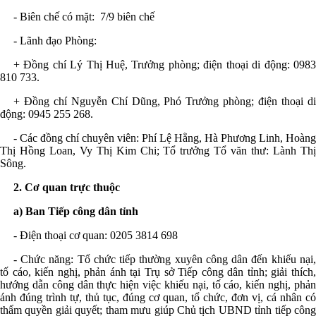
- Biên chế có mặt: 7
/9 biên chế
- Lãnh đạo Phòng:
+ Đ
ồng chí
Lý Thị Huệ, Trưởng phòng;
điện thoại di động
: 098
810 733.
+ Đ
ồng chí
Nguyễn Chí Dũng, Phó
Trưởng phòng;
điện thoại d
động
: 0945 255 268.
- Các đồng chí chuyên viên: Phí Lệ Hằng, Hà Phương Linh, Hoàng
Thị Hồng Loan, Vy Thị Kim Chi; Tổ trưởng Tổ văn thư: Lành Thị
Sông.
2.
Cơ quan trực thuộc
a)
Ban Tiếp công dân tỉnh
- Điện thoại cơ quan: 0205
3814 698
- Chức năng: T
ổ chức tiếp thường xuyên công dân đến khiếu nại
tố cáo, kiến nghị, phản ánh tại Trụ sở Tiếp công dân tỉnh; giải thích,
hướng dẫn công dân thực hiện việc khiếu nại, tố cáo, kiến nghị, phản
ánh đúng trình tự, thủ tục, đúng cơ quan, tổ chức, đơn vị, cá nhân có
thẩm quyền giải quyết; tham mưu giúp Chủ tịch UBND tỉnh tiếp công