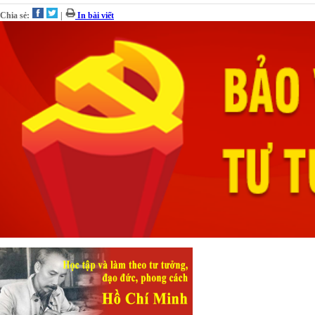
Chia sẻ:
|
In bài viết