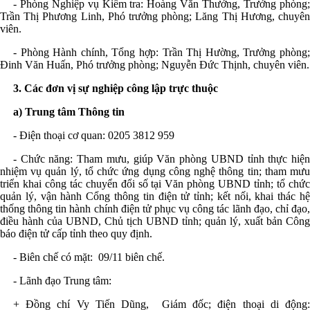
- Phòng Nghiệp vụ Kiểm tra: Hoàng Văn Thưởng, Trưởng phòng;
Trần Thị Phương Linh, P
hó trưởng phòng
; Lăng Thị Hương, chuyê
viên.
- Phòng Hành chính, Tổng hợp: Trần Thị Hường, Trưởng phòng;
Đinh Văn Huấn,
Phó trưởng phòng;
Nguyễn Đức Thịnh, chuyên viên
.
3. Các đơn vị sự nghiệp công lập trực thuộc
a)
Trung tâm
Thông tin
- Điện thoại cơ quan: 0205
3812 959
- Chức năng: Tham mưu, giúp Văn phòng UBND tỉnh thực hiện
nhiệm vụ
quản lý, tổ chức ứng dụng công nghệ thông tin; tham mư
triển khai công tác chuyển đổi số tại Văn phòng UBND tỉnh; tổ chức
quản lý, vận hành Cổng thông tin điện tử tỉnh; kết nối, khai thác hệ
thống thông tin hành chính điện tử phục vụ công tác lãnh đạo, chỉ đạo,
điều hành của UBND, Chủ tịch UBND tỉnh; quản lý, xuất bản
Công
báo điện tử cấp tỉnh theo quy định.
- Biên chế có mặt:
09
/11 biên chế
.
- Lãnh đạo Trung tâm:
+ Đ
ồng chí
Vy Tiến Dũng, Giám đốc;
điện thoại di động