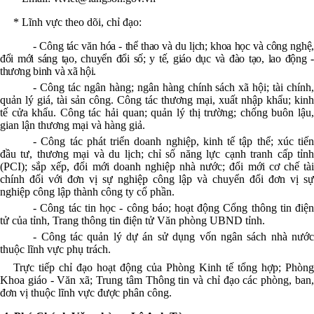
* Lĩnh vực theo dõi, chỉ đạo:
- Công tác văn hóa - thể thao và du lịch; khoa học và công nghệ,
đổi mới sáng tạo, chuyển đổi số; y tế, giáo dục và đào tạo, lao động -
thương binh và xã hội.
- Công tác ngân hàng; ngân hàng chính sách xã hội; tài chính,
quản lý giá, tài sản công. Công tác thương mại, xuất nhập khẩu; kinh
tế cửa khẩu. Công tác hải quan; quản lý thị trường; chống buôn lậu,
gian lận thương mại và hàng giả.
- Công tác phát triển doanh nghiệp, kinh tế tập thể; xúc tiến
đầu tư, thương mại và du lịch; chỉ số năng lực cạnh tranh cấp tỉnh
(PCI); sắp xếp, đổi mới doanh nghiệp nhà nước; đổi mới cơ chế tài
chính đối với đơn vị sự nghiệp công lập và chuyển đổi đơn vị sự
nghiệp công lập thành công ty cổ phần.
- Công tác tin học - công báo; hoạt động Cổng thông tin điện
tử của tỉnh, Trang thông tin điện tử Văn phòng UBND tỉnh.
- Công tác quản lý dự án sử dụng vốn ngân sách nhà nước
thuộc lĩnh vực phụ trách.
Trực tiếp chỉ đạo hoạt động của Phòng Kinh tế tổng hợp; Phòng
Khoa giáo - Văn xã; Trung tâm Thông tin và chỉ đạo các phòng, ban,
đơn vị thuộc lĩnh vực được phân công.