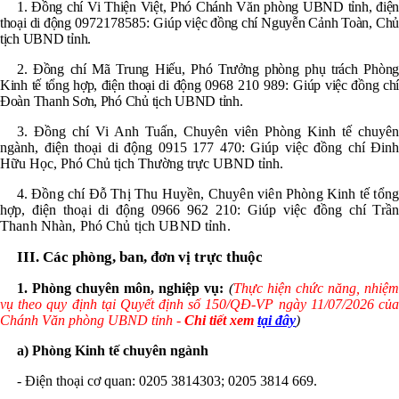
1. Đồng chí Vi Thiện Việt, Phó Chánh Văn phòng UBND tỉnh,
điện
thoại di động
0972178585: G
iúp việc đồng chí Nguyễn Cảnh Toàn, Chủ
tịch UBND tỉnh.
2. Đồng chí Mã Trung Hiếu, Phó Trưởng phòng phụ trách Phòng
Kinh tế tổng hợp,
điện thoại di động
0968 210 989: G
iúp việc đồng ch
Đoàn Thanh Sơn, Phó Chủ tịch UBND tỉnh.
3. Đồng chí Vi Anh Tuấn, Chuyên viên Phòng Kinh tế chuyên
ngành,
điện thoại di động
0915 177 470: G
iúp việc đồng chí Đinh
Hữu Học, Phó Chủ tịch Thường trực UBND tỉnh.
4
. Đồng chí Đỗ Thị Thu Huyền, Chuyên viên Phòng Kinh tế tổng
hợp,
điện thoại di động
0966 962 210: G
iúp việc đồng chí Trầ
Thanh Nhàn, Phó Chủ tịch UBND tỉnh
.
III. Các phòng, ban, đơn vị trực thuộc
1. Phòng chuyên môn, nghiệp vụ:
(
Thực hiện chức năng, nhiệ
vụ theo quy định tại Quyết định số
150
/QĐ-VP ngày
11
/07
/2026 củ
Chánh Văn phòng UBND tỉnh -
Chi tiết xem
tại đây
)
a)
Phòng Kinh tế chuyên ngành
- Điện thoại cơ quan: 0205 3814303; 0205
3814 669
.