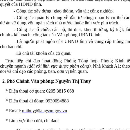
quyết của HĐND tỉnh.
- Công tác xây dựng; giao thông, vận tải; công nghiệp.
- Công tác quản lý chung về đầu tư công; quản lý cụ thể các
dự án sử dụng vốn ngân sách nhà nước thuộc lĩnh vực phụ trách.
- Công tác tổ chức, cán bộ; thi đua, khen thưởng, kỷ luật; tài
chính - kế hoạch; công tác của Văn phòng UBND tỉnh.
- Là người phát ngôn của UBND tỉnh và cung cấp thông tin
cho báo chí.
- Là chủ tài khoản của cơ quan.
Trực tiếp chỉ đạo hoạt động Phòng Tổng hợp, Phòng Kinh tế
chuyên ngành
(đối với lĩnh vực được phân công)
, Nhà khách A1; theo
dõi và chỉ đạo các phòng, ban, đơn vị liên quan.
2
.
Phó Chánh Văn phòng: Nguyễn Thị Thuý
* Điện thoại
cơ quan
: 0205
3815 068
* Điện thoại
di động
: 0939094888
* Email:
nnthuy@langson.gov.vn
* Lĩnh vực theo dõi, chỉ đạo: