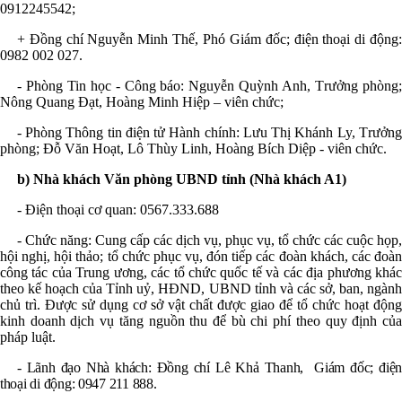
0912245542
;
+ Đ
ồng chí
Nguyễn Minh Thế, Phó Giám đốc;
điện thoại di động
0982 002 027
.
- Phòng Tin học - Công báo: Nguyễn Quỳnh Anh, T
rưởng phòng
Nông Quang Đạt, Hoàng Minh Hiệp – viên chức;
- Phòng Thông tin điện tử Hành chính: Lưu Thị Khánh Ly, T
rưởng
phòng
; Đỗ Văn Hoạt, Lô Thùy Linh, Hoàng Bích Diệp
-
viên chức.
b)
Nhà khách
Văn phòng UBND tỉnh (Nhà khách A1)
- Điện thoại cơ quan: 0567.333.688
- Chức năng: C
ung cấp các dịch vụ, phục vụ, tổ chức các cuộc họp
hội nghị, hội thảo; tổ chức phục vụ, đón tiếp các đoàn khách, các đoàn
công tác của Trung ương, các tổ chức quốc tế và các địa phương khác
theo kế hoạch của Tỉnh uỷ, HĐND, UBND tỉnh và các sở, ban, ngành
chủ trì. Được sử dụng cơ sở vật chất được giao để tổ chức hoạt động
kinh doanh dịch vụ tăng nguồn thu để bù chi phí theo quy định của
pháp luật.
- Lãnh đạo Nhà khách:
Đồng chí Lê Khả Thanh, Giám đốc; điện
thoại di động
:
0947 211 888
.