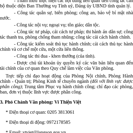
- Tham mưu thực hiện các nội dung liên quan đến công tác cán
bộ thuộc diện Ban Thường vụ Tỉnh uỷ, Đảng ủy UBND tỉnh quản lý.
- Công tác quân sự, biên phòng; công an, bảo vệ bí mật nhà
nước.
- Công tác nội vụ; ngoại vụ; tôn giáo; dân tộc.
- Công tác tư pháp, cải cách tư pháp; thi hành án dân sự; công
tác thanh tra, phòng chống tham nhũng; công tác cải cách hành chính.
- Công tác kiểm soát thủ tục hành chính; cải cách thủ tục hành
chính và cơ chế một cửa, một cửa liên thông.
- Công tác thi đua - khen thưởng (của tỉnh).
- Được chủ tài khoản ủy quyền ký các văn bản liên quan đến
tài chính của cơ quan theo Quy chế làm việc của Văn phòng.
Trực tiếp chỉ đạo hoạt động của Phòng Nội chính, Phòng Hành
chính - Quản trị; Phòng Kinh tế chuyên ngành
(đối với lĩnh vực đượ
phân công)
; Trung tâm Phục vụ hành chính công; chỉ đạo các phòng
ban, đơn vị thuộc lĩnh vực được phân công.
3
.
Phó Chánh Văn phòng: Vi Thiện Việt
* Điện thoại
cơ quan
: 0205 3813061
* Điện thoại
di động
: 0972178585
* Email: vtviet@langson.gov.vn