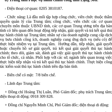
- Điện thoại
cơ quan:
0205 3810187
.
- Chức năng: Là đầu mối tập hợp công chức, viên chức thuộc thẩm
quyền quản lý của Trung tâm; công chức, viên chức các cơ quan
chuyên môn thuộc UBND tỉnh, các cơ quan Trung ương trên địa bàn
tỉnh có liên quan đến hoạt động tiếp nhận, giải quyết và trả kết quả thủ
tục hành chính tại Trung tâm; nhân sự của doanh nghiệp cung cấp dịch
vụ bưu chính công ích, doanh nghiệp cung ứng dịch vụ (nếu có) để
thực hiện nhiệm vụ tại Trung tâm. Hướng dẫn, tiếp nhận, giải quyết
hoặc chuyển hồ sơ giải quyết, trả kết quả giải quyết thủ tục hành
chính; theo dõi, giám sát, đánh giá việc giải quyết thủ tục hành chính
cho tổ chức, cá nhân. Phối hợp với các sở, ngành liên quan trong việc
thực hiện tiếp nhận và trả kết quả thủ tục hành chính. Thực hiện công
tác kiểm soát thủ tục hành chính trên địa bàn tỉnh
.
- Biên chế có mặt: 7/8 biên chế
.
- Lãnh đạo Trung tâm:
+ Đ
ồng chí
Hoàng Thị Luân, Phó Giám đốc; phụ trách Trung tâm
điện thoại di động
:
0918 309 828
.
+
Đ
ồng chí
Nguyễn Minh Chí, Phó Giám đốc; điện thoại di động: