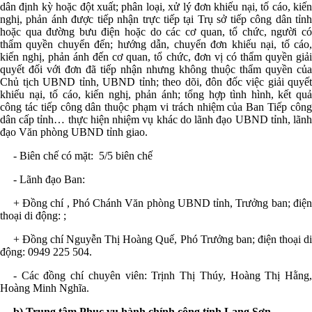
dân định kỳ hoặc đột xuất; phân loại, xử lý đơn khiếu nại, tố cáo, kiến
nghị, phản ánh được tiếp nhận trực tiếp tại Trụ sở tiếp công dân tỉnh
hoặc qua đường bưu điện hoặc do các cơ quan, tổ chức, người có
thẩm quyền chuyển đến; hướng dẫn, chuyển đơn khiếu nại, tố cáo,
kiến nghị, phản ánh đến cơ quan, tổ chức, đơn vị có thẩm quyền giải
quyết đối với đơn đã tiếp nhận nhưng không thuộc thẩm quyền của
Chủ tịch UBND tỉnh, UBND tỉnh; theo dõi, đôn đốc việc giải quyết
khiếu nại, tố cáo, kiến nghị, phản ánh; tổng hợp tình hình, kết quả
công tác tiếp công dân thuộc phạm vi trách nhiệm của Ban Tiếp công
dân cấp tỉnh… thực hiện nhiệm vụ khác do lãnh đạo UBND tỉnh, lãnh
đạo Văn phòng UBND tỉnh giao.
- Biên chế có mặt:
5
/5 biên chế
- Lãnh đạo Ban:
+ Đồng chí , Phó Chánh Văn phòng UBND tỉnh, Trưởng ban; điện
thoại di động
:
;
+ Đồng chí Nguyễn Thị Hoàng Quế, Phó Trưởng ban; điện thoại di
động:
0949 225 504
.
- Các đồng chí chuyên viên: Trịnh Thị Thúy, Hoàng Thị Hằng,
Hoàng Minh Nghĩa.
b) Trung tâm Phục vụ hành chính công tỉnh Lạng Sơn
.