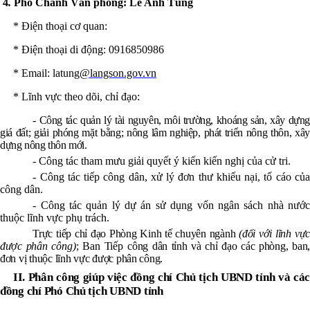
4
.
Phó Chánh Văn phòng: Lê Anh Tùng
* Điện thoại
cơ quan
:
* Điện thoại
di động
: 0916850986
* Email: latung
@langson.gov.vn
* Lĩnh vực theo dõi, chỉ đạo:
- Công tác quản lý tài nguyên, môi trường, khoáng sản, xây dựng
giá đất; giải phóng mặt bằng; nông lâm nghiệp, phát triển nông thôn, xây
dựng nông thôn mới.
- Công tác tham mưu giải quyết ý kiến kiến nghị của cử tri.
- Công tác tiếp công dân, xử lý đơn thư khiếu nại, tố cáo của
công dân.
- Công tác quản lý dự án sử dụng vốn ngân sách nhà nước
thuộc lĩnh vực phụ trách.
Trực tiếp chỉ đạo Phòng Kinh tế chuyên ngành
(đối với lĩnh vự
được phân
công)
; Ban Tiếp công
dân tỉnh và chỉ đạo các phòng, ban,
đơn vị thuộc lĩnh vực được phân công.
II. Phân công giúp việc đồng chí Chủ tịch UBND tỉnh và các
đồng chí Phó Chủ tịch UBND tỉnh