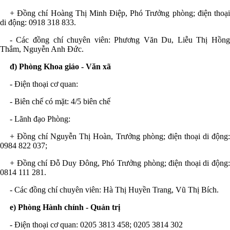
+ Đ
ồng chí
Hoàng Thị Minh Điệp, Phó Trưởng phòng;
điện thoạ
di động
: 0918 318 833
.
- Các đồng chí chuyên viên: Phương Văn Du, Liễu Thị Hồng
Thắm, Nguyễn Anh Đức
.
đ) Phòng Khoa giáo - Văn xã
- Điện thoại
cơ quan:
- Biên chế có mặt: 4/5 biên chế
- Lãnh đạo Phòng:
+ Đ
ồng chí
Nguyễn Thị Hoàn, Trưởng phòng;
điện thoại di động
0984 822 037
;
+ Đ
ồng chí
Đỗ Duy Đông, Phó Trưởng phòng;
điện thoại di động
0814 111 281
.
- Các đồng chí chuyên viên: Hà Thị Huyền Trang, Vũ Thị Bích
.
e)
Phòng Hành chính - Quản trị
- Điện thoại
cơ quan
: 0205 3813 458; 0205
3814 302