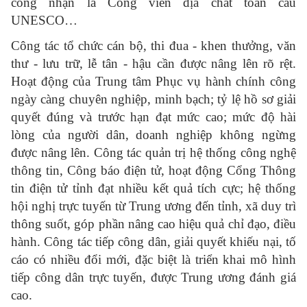
công nhận là Công viên địa chất toàn cầu
UNESCO…
Công tác tổ chức cán bộ, thi đua - khen thưởng, văn
thư - lưu trữ, lễ tân - hậu cần được nâng lên rõ rệt.
Hoạt động của Trung tâm Phục vụ hành chính công
ngày càng chuyên nghiệp, minh bạch; tỷ lệ hồ sơ giải
quyết đúng và trước hạn đạt mức cao; mức độ hài
lòng của người dân, doanh nghiệp không ngừng
được nâng lên. Công tác quản trị hệ thống công nghệ
thông tin, Công báo điện tử, hoạt động Cổng Thông
tin điện tử tỉnh đạt nhiều kết quả tích cực; hệ thống
hội nghị trực tuyến từ Trung ương đến tỉnh, xã duy trì
thông suốt, góp phần nâng cao hiệu quả chỉ đạo, điều
hành. Công tác tiếp công dân, giải quyết khiếu nại, tố
cáo có nhiều đổi mới, đặc biệt là triển khai mô hình
tiếp công dân trực tuyến, được Trung ương đánh giá
cao.