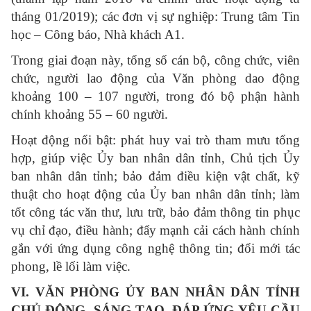
tháng 01/2019); các đơn vị sự nghiệp: Trung tâm Tin
học – Công báo, Nhà khách A1.
Trong giai đoạn này, tổng số cán bộ, công chức, viên
chức, người lao động của Văn phòng dao động
khoảng 100 – 107 người, trong đó bộ phận hành
chính khoảng 55 – 60 người.
Hoạt động nổi bật: phát huy vai trò tham mưu tổng
hợp, giúp việc Ủy ban nhân dân tỉnh, Chủ tịch Ủy
ban nhân dân tỉnh; bảo đảm điều kiện vật chất, kỹ
thuật cho hoạt động của Ủy ban nhân dân tỉnh; làm
tốt công tác văn thư, lưu trữ, bảo đảm thông tin phục
vụ chỉ đạo, điều hành; đẩy mạnh cải cách hành chính
gắn với ứng dụng công nghệ thông tin; đổi mới tác
phong, lề lối làm việc.
VI. VĂN PHÒNG ỦY BAN NHÂN DÂN TỈNH
CHỦ ĐỘNG, SÁNG TẠO, ĐÁP ỨNG YÊU CẦU