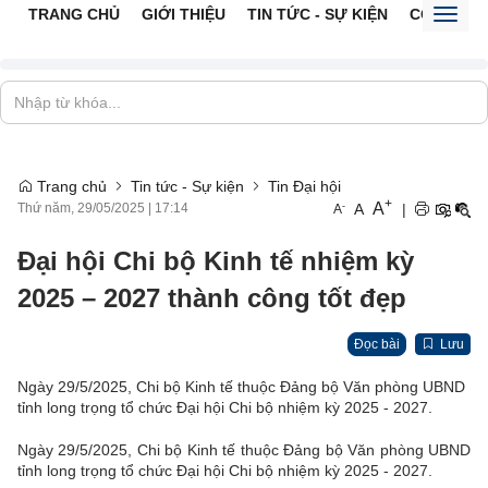
TRANG CHỦ
GIỚI THIỆU
TIN TỨC - SỰ KIỆN
CỔNG TTĐ
Toggl
naviga
Trang chủ
Tin tức - Sự kiện
Tin Đại hội
+
A
-
A
|
Thứ năm, 29/05/2025
|
17:14
A
Đại hội Chi bộ Kinh tế nhiệm kỳ
2025 – 2027 thành công tốt đẹp
Đọc bài
Lưu
Ngày 29/5/2025, Chi bộ Kinh tế thuộc Đảng bộ Văn phòng UBND
tỉnh long trọng tổ chức Đại hội Chi bộ nhiệm kỳ 2025 - 2027.
Ngày 29/5/2025, Chi bộ Kinh tế thuộc Đảng bộ Văn phòng UBND
tỉnh long trọng tổ chức Đại hội Chi bộ nhiệm kỳ 2025 - 2027.