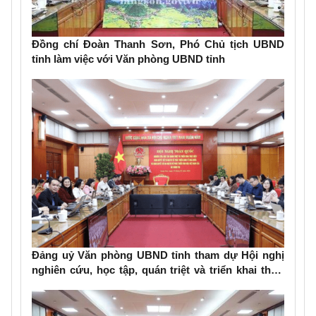
Đồng chí Đoàn Thanh Sơn, Phó Chủ tịch UBND
tỉnh làm việc với Văn phòng UBND tỉnh
Đảng uỷ Văn phòng UBND tỉnh tham dự Hội nghị
nghiên cứu, học tập, quán triệt và triển khai thực
hiện Nghị quyết số 79-NQ/TW và Nghị quyết số 80-
NQ/TW của Bộ Chính trị