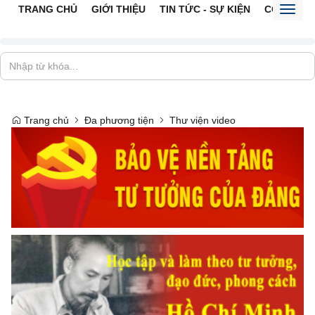
TRANG CHỦ
GIỚI THIỆU
TIN TỨC - SỰ KIỆN
CỔNG TTĐ
Toggl
naviga
Trang chủ
Đa phương tiện
Thư viện video