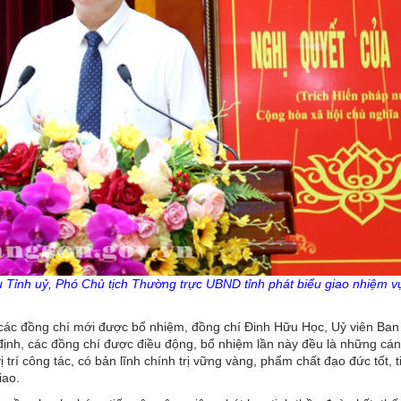
Tỉnh uỷ, Phó Chủ tịch Thường trực UBND tỉnh phát biểu giao nhiệm v
o các đồng chí mới được bổ nhiệm, đồng chí Đinh Hữu Học, Uỷ viên Ba
ịnh, các đồng chí được điều động, bổ nhiệm lần này đều là những cán 
 trí công tác, có bản lĩnh chính trị vững vàng, phẩm chất đạo đức tốt, t
iao.