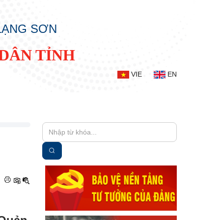
 LẠNG SƠN
DÂN TỈNH
VIE
EN
|