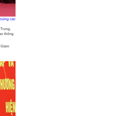
 mừng các
 Trung,
ao thông
ó Giám