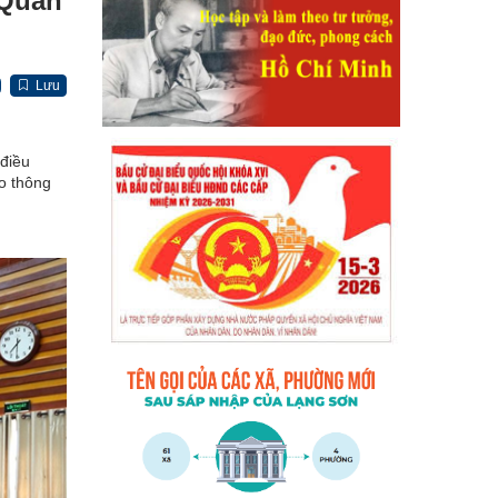
 Quản
Lưu
 điều
o thông