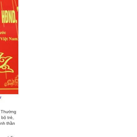
ụ
n Thường
bộ trẻ,
inh thần