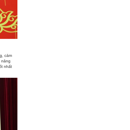
ng, cảm
, nâng
ốt nhất