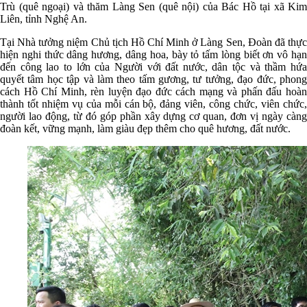
Trù (quê ngoại) và thăm Làng Sen (quê nội) của Bác Hồ tại xã Kim
Liên, tỉnh Nghệ An.
Tại Nhà tưởng niệm Chủ tịch Hồ Chí Minh ở Làng Sen, Đoàn đã thực
hiện nghi thức dâng hương, dâng hoa, bày tỏ tấm lòng biết ơn vô hạn
đến công lao to lớn của Người với đất nước, dân tộc và thầm hứa
quyết tâm học tập và làm theo tấm gương, tư tưởng, đạo đức, phong
cách Hồ Chí Minh, rèn luyện đạo đức cách mạng và phấn đấu hoàn
thành tốt nhiệm vụ của mỗi cán bộ, đảng viên, công chức, viên chức,
người lao động, từ đó góp phần xây dựng cơ quan, đơn vị ngày càng
đoàn kết, vững mạnh, làm giàu đẹp thêm cho quê hương, đất nước.