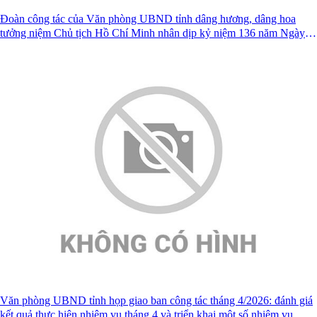
Đoàn công tác của Văn phòng UBND tỉnh dâng hương, dâng hoa
tưởng niệm Chủ tịch Hồ Chí Minh nhân dịp kỷ niệm 136 năm Ngày
sinh nhật Bác
Văn phòng UBND tỉnh họp giao ban công tác tháng 4/2026: đánh giá
kết quả thực hiện nhiệm vụ tháng 4 và triển khai một số nhiệm vụ