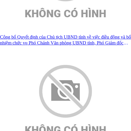
Công bố Quyết định của Chủ tịch UBND tỉnh về việc điều động và bổ
nhiệm chức vụ Phó Chánh Văn phòng UBND tỉnh, Phó Giám đốc
Ban Quản lý dự án đầu tư xây dựng công trình giao thông tỉnh