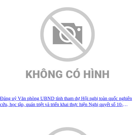
Đảng uỷ Văn phòng UBND tỉnh tham dự Hội nghị toàn quốc nghiên
cứu, học tập, quán triệt và triển khai thực hiện Nghị quyết số 10-
NQ/TW của Bộ Chính trị về phát triển kinh tế có vốn đầu tư nước
ngoài