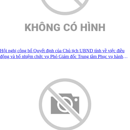
Hội nghị công bố Quyết định của Chủ tịch UBND tỉnh về việc điều
động và bổ nhiệm chức vụ Phó Giám đốc Trung tâm Phục vụ hành
chính công tỉnh