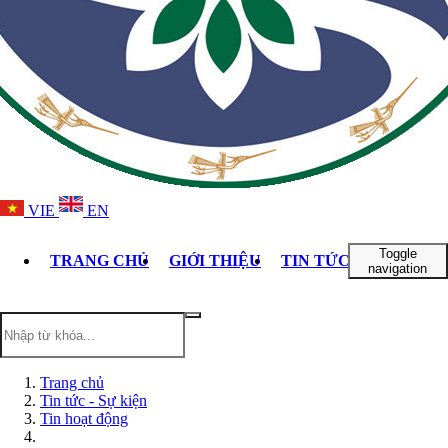
VIE
EN
Toggle
TRANG CHỦ
GIỚI THIỆU
TIN TỨC - SỰ KIỆN
navigation
Trang chủ
Tin tức - Sự kiện
Tin hoạt động