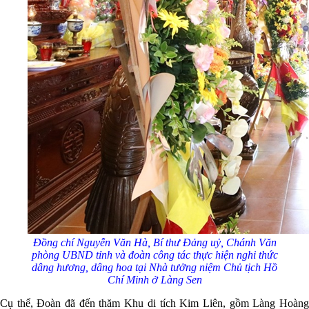
Đ
ồng chí Nguyễn Văn Hà, Bí thư Đảng uỷ, Chánh Văn
phòng UBND tỉnh
và đoàn công tác
thực hiện nghi thức
dâng hương, dâng hoa
t
ại Nhà tưởng niệm Chủ tịch Hồ
Chí Minh ở Làng Sen
Cụ thể, Đoàn đã đến thăm Khu di tích Kim Liên, gồm Làng Hoàng