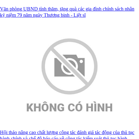
Văn phòng UBND tỉnh thăm, tặng quà các gia đình chính sách nhân
kỷ niệm 79 năm ngày Thương binh - Liệt sĩ
Hội thảo nâng cao chất lượng công tác đánh giá tác động của thủ tục
hành chính và chế độ báo cáo về công tác kiểm soát thủ tục hành