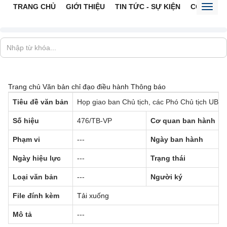
TRANG CHỦ
GIỚI THIỆU
TIN TỨC - SỰ KIỆN
CỔNG TTĐ
Toggl
naviga
Trang chủ
Văn bản chỉ đạo điều hành
Thông báo
Tiêu đề văn bản
Họp giao ban Chủ tịch, các Phó Chủ tịch UBND
Số hiệu
476/TB-VP
Cơ quan ban hành
Phạm vi
---
Ngày ban hành
Ngày hiệu lực
---
Trạng thái
Loại văn bản
---
Người ký
File đính kèm
Tải xuống
Mô tả
---