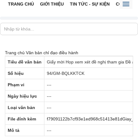
TRANG CHỦ
GIỚI THIỆU
TIN TỨC - SỰ KIỆN
CỔNG TTĐ
Toggl
naviga
Trang chủ
Văn bản chỉ đạo điều hành
Tiêu đề văn bản
Giấy mời Họp xem xét đề nghị tham gia Đề án 
Số hiệu
94/GM-BQLKKTCK
Phạm vi
---
Ngày hiệu lực
---
Loại văn bản
---
File đính kèm
f79091122b7cf93e1ed968c51413e81dGiay_20
Mô tả
---