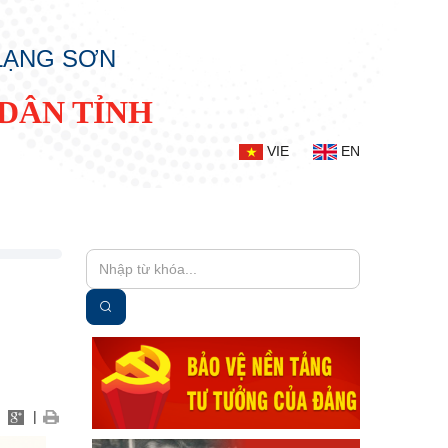
 LẠNG SƠN
DÂN TỈNH
VIE
EN
|