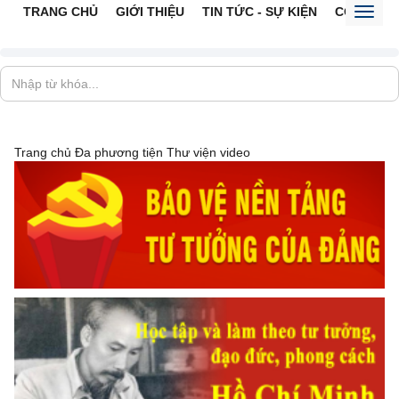
TRANG CHỦ
GIỚI THIỆU
TIN TỨC - SỰ KIỆN
CỔNG TTĐ
Toggl
naviga
Trang chủ
Đa phương tiện
Thư viện video