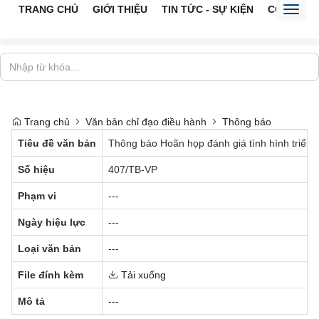
TRANG CHỦ
GIỚI THIỆU
TIN TỨC - SỰ KIỆN
CỔNG TTĐ
Toggl
naviga
Trang chủ
Văn bản chỉ đạo điều hành
Thông báo
Tiêu đề văn bản
Thông báo Hoãn họp đánh giá tình hình triển
Số hiệu
407/TB-VP
Phạm vi
---
Ngày hiệu lực
---
Loại văn bản
---
File đính kèm
Tải xuống
Mô tả
---