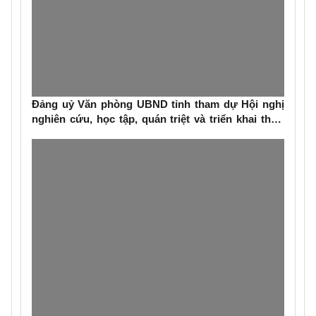
Đảng uỷ Văn phòng UBND tỉnh tham dự Hội nghị
nghiên cứu, học tập, quán triệt và triển khai thực
hiện Nghị quyết số 79-NQ/TW và Nghị quyết số 80-
NQ/TW của Bộ Chính trị