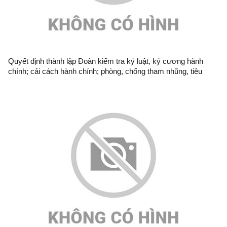
Quyết định thành lập Đoàn kiểm tra kỷ luật, kỷ cương hành
chính; cải cách hành chính; phòng, chống tham nhũng, tiêu
cực; thực hành tiết kiệm, chống lãng phí và kiểm tra công vụ tại
Văn phòng UBND tỉnh năm 2026