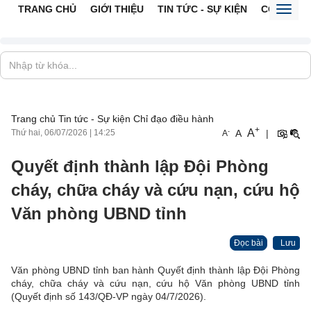
TRANG CHỦ
GIỚI THIỆU
TIN TỨC - SỰ KIỆN
CỔNG TTĐ
Toggl
naviga
Trang chủ
Tin tức - Sự kiện
Chỉ đạo điều hành
+
A
-
A
|
Thứ hai, 06/07/2026
|
14:25
A
Quyết định thành lập Đội Phòng
cháy, chữa cháy và cứu nạn, cứu hộ
Văn phòng UBND tỉnh
Đọc bài
Lưu
Văn phòng UBND tỉnh ban hành Quyết định thành lập Đội Phòng
cháy, chữa cháy và cứu nạn, cứu hộ Văn phòng UBND tỉnh
(Quyết định số 143/QĐ-VP ngày 04/7/2026).