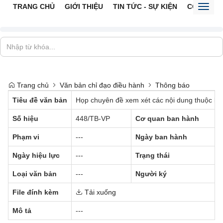
TRANG CHỦ
GIỚI THIỆU
TIN TỨC - SỰ KIỆN
CỔNG TTĐ
Toggl
naviga
Trang chủ
Văn bản chỉ đạo điều hành
Thông báo
Tiêu đề văn bản
Họp chuyên đề xem xét các nội dung thuộc lĩn
Số hiệu
448/TB-VP
Cơ quan ban hành
Phạm vi
---
Ngày ban hành
Ngày hiệu lực
---
Trạng thái
Loại văn bản
---
Người ký
File đính kèm
Tải xuống
Mô tả
---