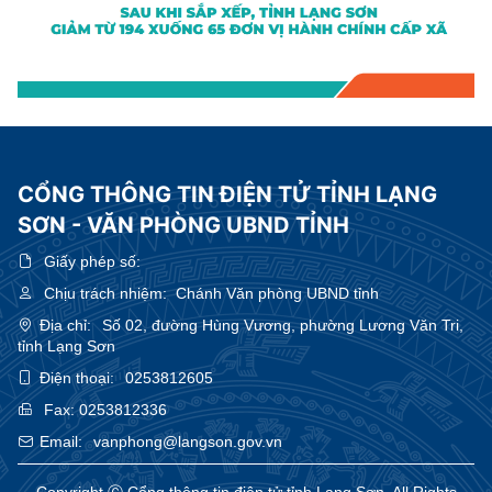
CỔNG THÔNG TIN ĐIỆN TỬ TỈNH LẠNG
SƠN - VĂN PHÒNG UBND TỈNH
Giấy phép số:
Chịu trách nhiệm:
Chánh Văn phòng UBND tỉnh
Địa chỉ:
Số 02, đường Hùng Vương, phường Lương Văn Tri,
tỉnh Lạng Sơn
Điện thoại:
0253812605
Fax:
0253812336
Email:
vanphong@langson.gov.vn
Copyright Ⓒ Cổng thông tin điện tử tỉnh Lạng Sơn. All Rights