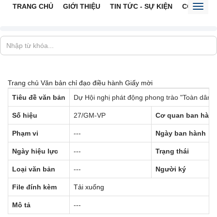
TRANG CHỦ
GIỚI THIỆU
TIN TỨC - SỰ KIỆN
CỔNG TTĐ
Toggl
naviga
Trang chủ
Văn bản chỉ đạo điều hành
Giấy mời
Tiêu đề văn bản
Dự Hội nghị phát động phong trào "Toàn dân 
Số hiệu
27/GM-VP
Cơ quan ban hàn
Phạm vi
---
Ngày ban hành
Ngày hiệu lực
---
Trạng thái
Loại văn bản
---
Người ký
File đính kèm
Tải xuống
Mô tả
---