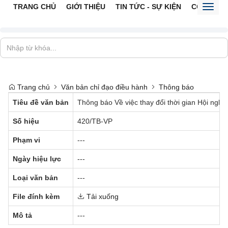
TRANG CHỦ
GIỚI THIỆU
TIN TỨC - SỰ KIỆN
CỔNG TTĐ
Toggl
naviga
Trang chủ
Văn bản chỉ đạo điều hành
Thông báo
Tiêu đề văn bản
Thông báo Về việc thay đổi thời gian Hội ngh
Số hiệu
420/TB-VP
Phạm vi
---
Ngày hiệu lực
---
Loại văn bản
---
File đính kèm
Tải xuống
Mô tả
---