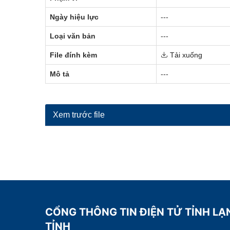
Ngày hiệu lực
---
Loại văn bản
---
File đính kèm
Tải xuống
Mô tả
---
Xem trước file
CỔNG THÔNG TIN ĐIỆN TỬ TỈNH LẠ
TỈNH