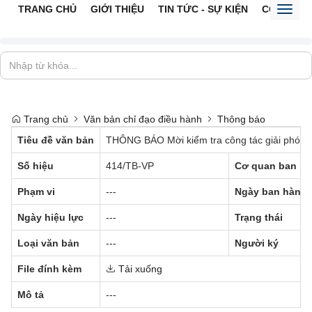
TRANG CHỦ
GIỚI THIỆU
TIN TỨC - SỰ KIỆN
CỔNG TTĐ
Toggl
naviga
Trang chủ
Văn bản chỉ đạo điều hành
Thông báo
Tiêu đề văn bản
THÔNG BÁO Mời kiểm tra công tác giải phóng 
Số hiệu
414/TB-VP
Cơ quan ban h
Phạm vi
---
Ngày ban hành
Ngày hiệu lực
---
Trạng thái
Loại văn bản
---
Người ký
File đính kèm
Tải xuống
Mô tả
---