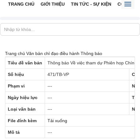
TRANG CHỦ
GIỚI THIỆU
TIN TỨC - SỰ KIỆN
CỔNG TTĐ
Toggl
naviga
Trang chủ
Văn bản chỉ đạo điều hành
Thông báo
Tiêu đề văn bản
Thông báo Về việc tham dự Phiên họp Chính p
Số hiệu
471/TB-VP
Cơ 
Phạm vi
---
Ngà
Ngày hiệu lực
---
Trạ
Loại văn bản
---
Ngư
File đính kèm
Tải xuống
Mô tả
---