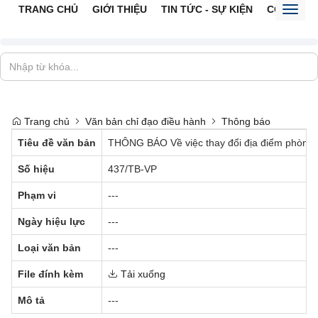
TRANG CHỦ
GIỚI THIỆU
TIN TỨC - SỰ KIỆN
CỔNG TTĐ
Toggl
naviga
Trang chủ
Văn bản chỉ đạo điều hành
Thông báo
Tiêu đề văn bản
THÔNG BÁO Về việc thay đổi địa điểm phòng h
Số hiệu
437/TB-VP
Phạm vi
---
Ngày hiệu lực
---
Loại văn bản
---
File đính kèm
Tải xuống
Mô tả
---