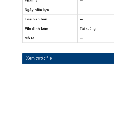
Phạm vi
---
Ngày hiệu lực
---
Loại văn bản
---
File đính kèm
Tải xuống
Mô tả
---
Xem trước file