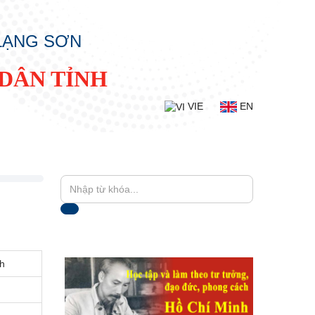
 LẠNG SƠN
DÂN TỈNH
VIE
EN
nh