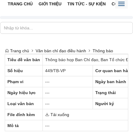
TRANG CHỦ
GIỚI THIỆU
TIN TỨC - SỰ KIỆN
CỔNG TTĐ
Toggl
naviga
Trang chủ
Văn bản chỉ đạo điều hành
Thông báo
Tiêu đề văn bản
Thông báo họp Ban Chỉ đạo, Ban Tổ chức Đại 
Số hiệu
449/TB-VP
Cơ quan ban hàn
Phạm vi
---
Ngày ban hành
Ngày hiệu lực
---
Trạng thái
Loại văn bản
---
Người ký
File đính kèm
Tải xuống
Mô tả
---