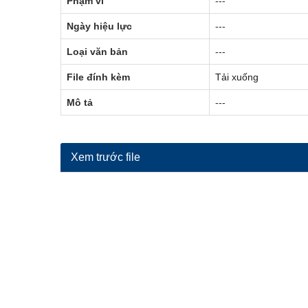
Phạm vi
---
Ngày hiệu lực
---
Loại văn bản
---
File đính kèm
Tải xuống
Mô tả
---
Xem trước file