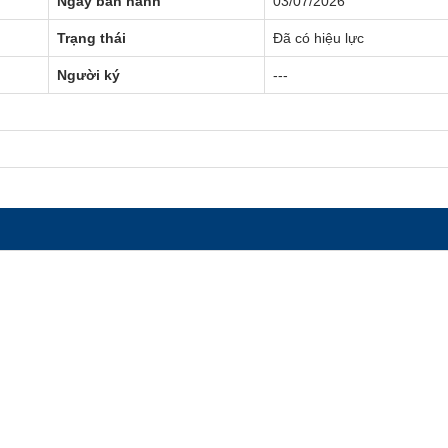
Ngày ban hành
03/07/2026
Trạng thái
Đã có hiệu lực
Người ký
---