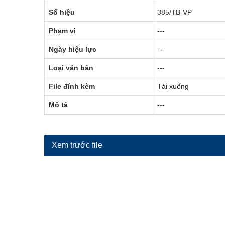
Số hiệu
385/TB-VP
Phạm vi
---
Ngày hiệu lực
---
Loại văn bản
---
File đính kèm
Tải xuống
Mô tả
---
Xem trước file