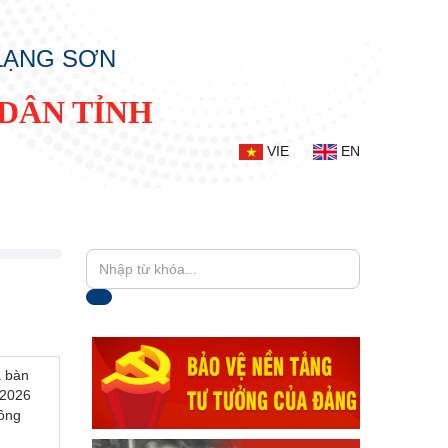
 LẠNG SƠN
DÂN TỈNH
VIE
EN
a bàn
/2026
ồng