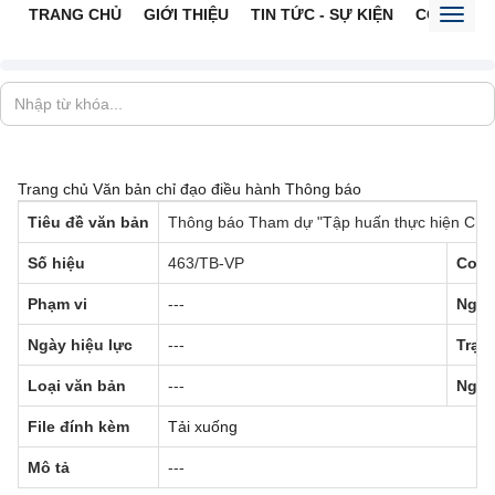
TRANG CHỦ
GIỚI THIỆU
TIN TỨC - SỰ KIỆN
CỔNG TTĐ
Toggl
naviga
Trang chủ
Văn bản chỉ đạo điều hành
Thông báo
Tiêu đề văn bản
Thông báo Tham dự "Tập huấn thực hiện Chương
Số hiệu
463/TB-VP
Cơ q
Phạm vi
---
Ngày
Ngày hiệu lực
---
Trạng
Loại văn bản
---
Ngườ
File đính kèm
Tải xuống
Mô tả
---