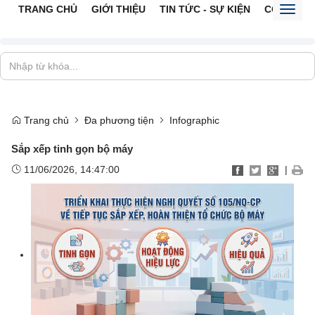
TRANG CHỦ
GIỚI THIỆU
TIN TỨC - SỰ KIỆN
CỔNG TTĐ
Toggl
naviga
Trang chủ
Đa phương tiện
Infographic
Sắp xếp tinh gọn bộ máy
11/06/2026, 14:47:00
|