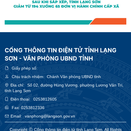
CỔNG THÔNG TIN ĐIỆN TỬ TỈNH LẠNG
SƠN - VĂN PHÒNG UBND TỈNH
Giấy phép số:
Chịu trách nhiệm:
Chánh Văn phòng UBND tỉnh
Địa chỉ:
Số 02, đường Hùng Vương, phường Lương Văn Tri,
tỉnh Lạng Sơn
Điện thoại:
0253812605
Fax:
0253812336
Email:
vanphong@langson.gov.vn
Copyright Ⓒ Cổng thông tin điện tử tỉnh Lạng Sơn. All Rights