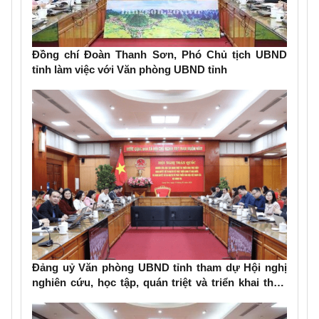
Đồng chí Đoàn Thanh Sơn, Phó Chủ tịch UBND
tỉnh làm việc với Văn phòng UBND tỉnh
Đảng uỷ Văn phòng UBND tỉnh tham dự Hội nghị
nghiên cứu, học tập, quán triệt và triển khai thực
hiện Nghị quyết số 79-NQ/TW và Nghị quyết số 80-
NQ/TW của Bộ Chính trị