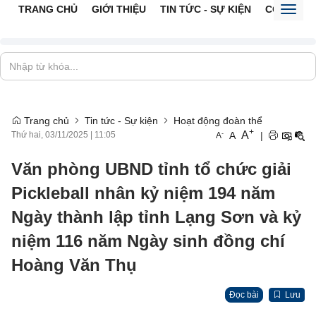
TRANG CHỦ
GIỚI THIỆU
TIN TỨC - SỰ KIỆN
CỔNG TTĐ
Toggl
naviga
Trang chủ
Tin tức - Sự kiện
Hoạt động đoàn thể
+
A
-
A
|
Thứ hai, 03/11/2025
|
11:05
A
Văn phòng UBND tỉnh tổ chức giải
Pickleball nhân kỷ niệm 194 năm
Ngày thành lập tỉnh Lạng Sơn và kỷ
niệm 116 năm Ngày sinh đồng chí
Hoàng Văn Thụ
Đọc bài
Lưu