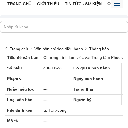
TRANG CHỦ
GIỚI THIỆU
TIN TỨC - SỰ KIỆN
CỔNG TTĐ
Toggl
naviga
Trang chủ
Văn bản chỉ đạo điều hành
Thông báo
Tiêu đề văn bản
Chương trình làm việc với Trung tâm Phục vụ
Số hiệu
406/TB-VP
Cơ quan ban hành
--
Phạm vi
---
Ngày ban hành
0
Ngày hiệu lực
---
Trạng thái
Đã
Loại văn bản
---
Người ký
--
File đính kèm
Tải xuống
Mô tả
---