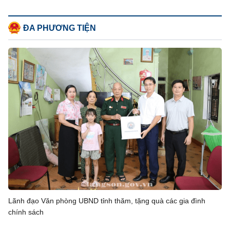
100 tuổi của Đoàn công tác số 01 tại xã Bằng Mạc (thứ
Bẩy, ngày 01/8/2026)
ĐA PHƯƠNG TIỆN
Họp xem xét khó khăn, vướng mắc đối với dự án Cầu
Lộc Bình số 1, đường giao thông và Khu tái định cư xã
Lục Thôn, huyện Lộc Bình, tỉnh Lạng Sơn
Họp chuyên đề xem xét kết quả thực hiện nhiệm vụ liên
quan đến dự án Xây dựng hạ tầng Cụm công nghiệp Hợp
Thành; phương án xử lý chuyển tiếp Dự án di chuyển các
công trình hạ tầng kỹ thuật phục vụ giải phóng mặt bằng
Dự án Khu công nghiệp VSIP Lạng Sơn
Họp rà soát, đánh giá kết quả kiểm tra, rà soát việc quản
lý, sử dụng đất và xây dựng công trình trên khu đất do
Liên đoàn Quần vợt tỉnh Lạng Sơn thuê tại số 01 đường
Phai Vệ, phường Đông Kinh, tỉnh Lạng Sơn
Chương trình kiểm tra tiến độ triển khai dự án Khu đô
thị Green Garden
Lãnh đạo Văn phòng UBND tỉnh thăm, tặng quà các gia đình
chính sách
Lịch trực ngày nghỉ trong tháng 8/2026 của Lãnh đạo
Văn phòng UBND tỉnh