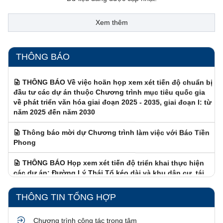
Xem thêm
THÔNG BÁO
THÔNG BÁO Về việc hoãn họp xem xét tiến độ chuẩn bị
đầu tư các dự án thuộc Chương trình mục tiêu quốc gia
về phát triển văn hóa giai đoạn 2025 - 2035, giai đoạn I: từ
năm 2025 đến năm 2030
Thông báo mời dự Chương trình làm việc với Báo Tiền
Phong
THÔNG BÁO Họp xem xét tiến độ triển khai thực hiện
các dự án: Đường Lý Thái Tổ kéo dài và khu dân cư, tái
định cư thành phố Lạng Sơn; Dự án Khu liên hợp thể thao
tỉnh Lạng Sơn (Hạng mục: Sân vận động trung tâm, Nhà
thi đấu đa năng)
THÔNG TIN TỔNG HỢP
Điều chỉnh thời gian và nội dung Họp Chủ tịch, các Phó
Chủ tịch UBND tỉnh
Chương trình công tác trọng tâm