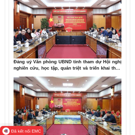
Đảng uỷ Văn phòng UBND tỉnh tham dự Hội nghị
nghiên cứu, học tập, quán triệt và triển khai thực
hiện Nghị quyết số 79-NQ/TW và Nghị quyết số 80-
NQ/TW của Bộ Chính trị
Đã kết nối EMC