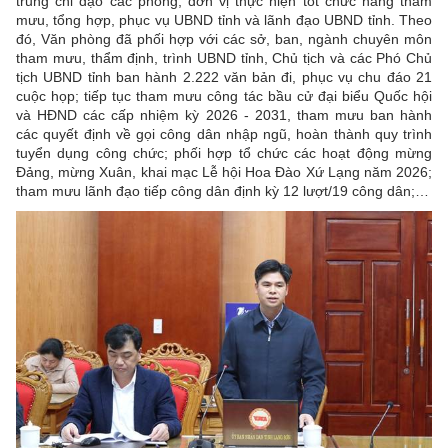
trung chỉ đạo các phòng, đơn vị thực hiện tốt chức năng tham
mưu, tổng hợp, phục vụ UBND tỉnh và lãnh đạo UBND tỉnh. Theo
đó, Văn phòng đã phối hợp với các sở, ban, ngành chuyên môn
tham mưu, thẩm định, trình UBND tỉnh, Chủ tịch và các Phó Chủ
tịch UBND tỉnh ban hành 2.222 văn bản đi, phục vụ chu đáo 21
cuộc họp; tiếp tục tham mưu công tác bầu cử đại biểu Quốc hội
và HĐND các cấp nhiệm kỳ 2026 - 2031, tham mưu ban hành
các quyết định về gọi công dân nhập ngũ, hoàn thành quy trình
tuyển dụng công chức; phối hợp tổ chức các hoạt động mừng
Đảng, mừng Xuân, khai mạc Lễ hội Hoa Đào Xứ Lạng năm 2026;
tham mưu lãnh đạo tiếp công dân định kỳ 12 lượt/19 công dân;…