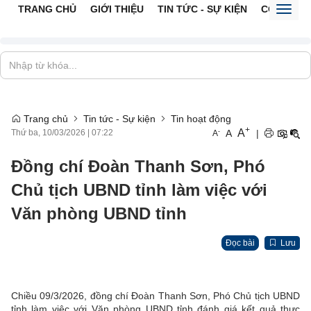
TRANG CHỦ
GIỚI THIỆU
TIN TỨC - SỰ KIỆN
CỔNG TTĐ
Toggl
naviga
Trang chủ
Tin tức - Sự kiện
Tin hoạt động
+
A
-
A
|
Thứ ba, 10/03/2026
|
07:22
A
Đồng chí Đoàn Thanh Sơn, Phó
Chủ tịch UBND tỉnh làm việc với
Văn phòng UBND tỉnh
Đọc bài
Lưu
Chiều 09/3/2026, đồng chí Đoàn Thanh Sơn, Phó Chủ tịch UBND
tỉnh làm việc với Văn phòng UBND tỉnh đánh giá kết quả thực