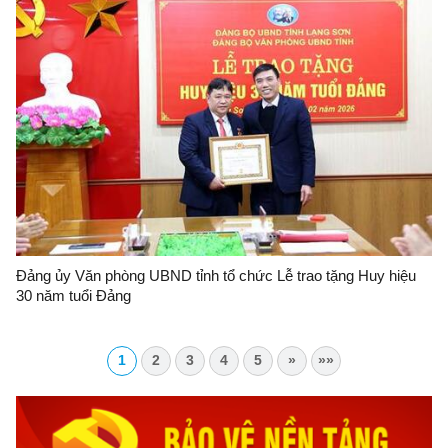
Đảng ủy Văn phòng UBND tỉnh tổ chức Lễ trao tặng Huy hiệu
30 năm tuổi Đảng
1
2
3
4
5
»
»»