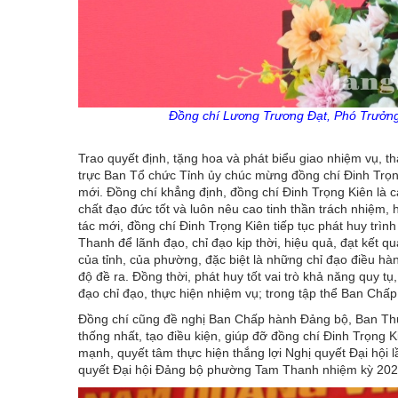
Đồng chí Lương Trương Đạt, Phó Trưởn
Trao quyết định, tặng hoa và phát biểu giao nhiệm vụ,
trực Ban Tổ chức Tỉnh ủy chúc mừng đồng chí Đinh Trọn
mới. Đồng chí khẳng định, đồng chí Đinh Trọng Kiên là c
chất đạo đức tốt và luôn nêu cao tinh thần trách nhiệm,
tác mới, đồng chí Đinh Trọng Kiên tiếp tục phát huy tr
Thanh để lãnh đạo, chỉ đạo kịp thời, hiệu quả, đạt kết q
của tỉnh, của phường, đặc biệt là những chỉ đạo điều hà
độ đề ra. Đồng thời, phát huy tốt vai trò khả năng quy t
đạo chỉ đạo, thực hiện nhiệm vụ; trong tập thể Ban Ch
Đồng chí cũng đề nghị Ban Chấp hành Đảng bộ, Ban Thư
thống nhất, tạo điều kiện, giúp đỡ đồng chí Đinh Trọng 
mạnh, quyết tâm thực hiện thắng lợi Nghị quyết Đại hội l
quyết Đại hội Đảng bộ phường Tam Thanh nhiệm kỳ 202