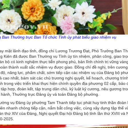
g Ban Thường trực Ban Tổ chức Tỉnh
ủy
phát biểu giao nhiệm vụ
 thay mặt lãnh đạo tỉnh, đồng chí Lương Trương Đạt, Phó Trưởng Ban T
g Kiên đã được Ban Thường vụ Tỉnh ủy tín nhiệm, phân công, giao trọ
án bộ có kinh nghiệm thực tiễn phong phú, bản lĩnh chính trị vững và
 hoàn thành xuất sắc nhiệm vụ được giao. Đồng chí đề nghị, trên cương
ình độ, năng lực, phẩm chất, sớm tiếp cận các nhiệm vụ của Đảng bộ p
uả cao nhất, bám sát các chủ trương nghị quyết, kế hoạch, chương trìn
nh trong việc triển khai thực hiện chính quyền địa phương 02 cấp, bảo 
ụ, tập hợp, đoàn kết, tập trung dân chủ, kỷ luật kỷ cương, nêu gương tr
ấp hành, Thường trực Đảng ủy và toàn Đảng bộ phường.
ờng vụ Đảng ủy phường Tam Thanh tiếp tục phát huy tinh thần đoàn 
Kiên nhanh chóng tiếp cận, nắm bắt công việc, cùng xây dựng tập thể 
ần thứ XIV của Đảng, Nghị quyết Đại hội Đảng bộ tỉnh lần thứ XVIII và 
0-2025.