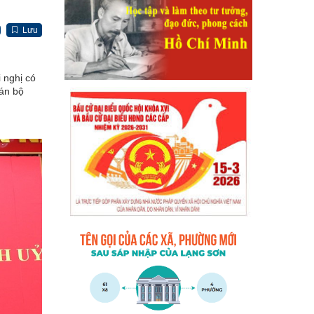
Lưu
 nghị có
cán bộ