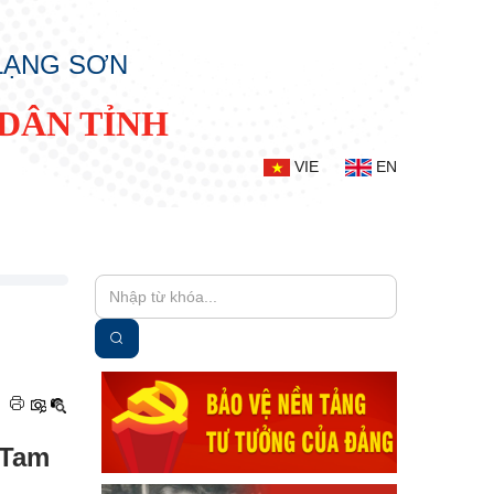
 LẠNG SƠN
DÂN TỈNH
VIE
EN
|
 Tam