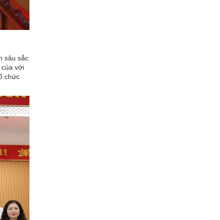
n sâu sắc
 của với
Tổ chức