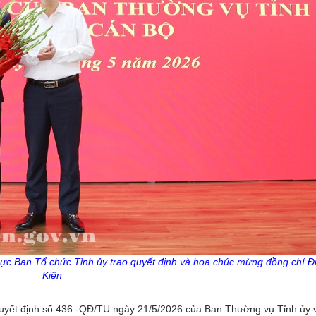
rực Ban Tổ chức Tỉnh
ủy
trao quyết định và hoa chúc mừng đồng chí Đ
Kiên
 Quyết định số 436 -QĐ/TU ngày 21/5/2026 của Ban Thường vụ Tỉnh ủy v