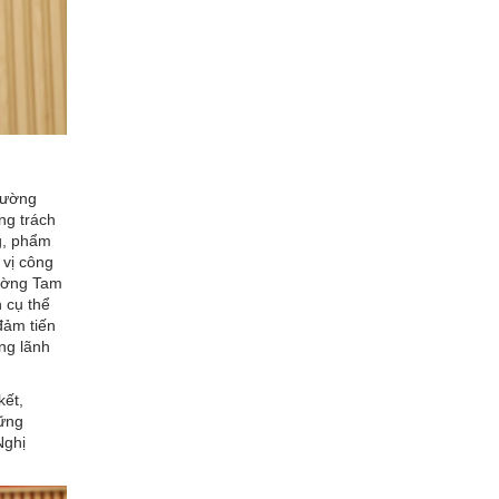
hường
ng trách
ng, phẩm
 vị công
hường Tam
h cụ thể
đảm tiến
ong lãnh
kết,
vững
Nghị