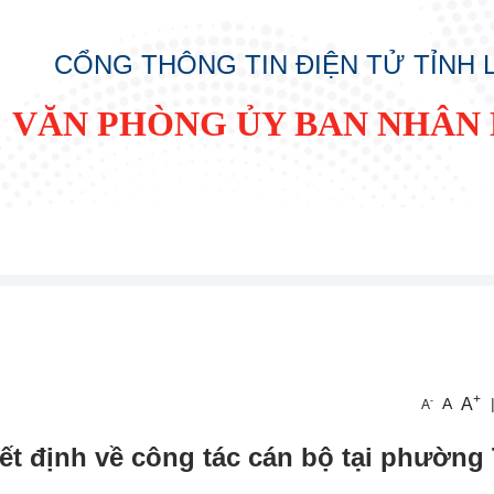
CỔNG THÔNG TIN ĐIỆN TỬ TỈNH
VĂN PHÒNG ỦY BAN NHÂN 
+
A
-
A
A
t định về công tác cán bộ tại phường