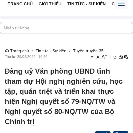
TRANG CHỦ
GIỚI THIỆU
TIN TỨC - SỰ KIỆN
CỔNG TTĐ
Toggl
naviga
Trang chủ
Tin tức - Sự kiện
Tuyên truyền 35
+
A
-
A
|
Thứ tư, 25/02/2026
|
16:26
A
Đảng uỷ Văn phòng UBND tỉnh
tham dự Hội nghị nghiên cứu, học
tập, quán triệt và triển khai thực
hiện Nghị quyết số 79-NQ/TW và
Nghị quyết số 80-NQ/TW của Bộ
Chính trị