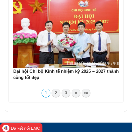
lần thứ XVIII
Đại hội Chi bộ Kinh tế nhiệm kỳ 2025 – 2027 thành
công tốt đẹp
1
2
3
»
»»
Đã kết nối EMC