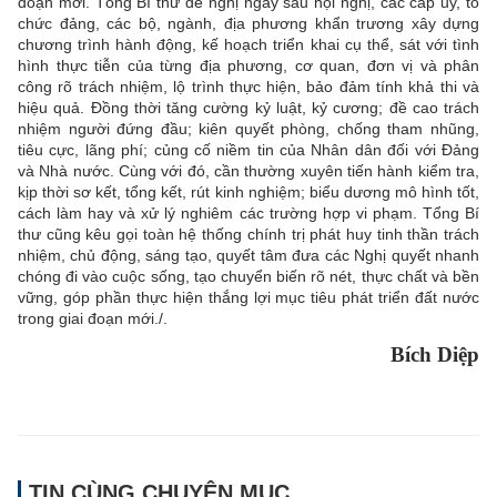
đoạn mới. Tổng Bí thư đề nghị ngay sau hội nghị, các cấp ủy, tổ
chức đảng, các bộ, ngành, địa phương khẩn trương xây dựng
chương trình hành động, kế hoạch triển khai cụ thể, sát với tình
hình thực tiễn của từng địa phương, cơ quan, đơn vị và phân
công rõ trách nhiệm, lộ trình thực hiện, bảo đảm tính khả thi và
hiệu quả. Đồng thời tăng cường kỷ luật, kỷ cương; đề cao trách
nhiệm người đứng đầu; kiên quyết phòng, chống tham nhũng,
tiêu cực, lãng phí; củng cố niềm tin của Nhân dân đối với Đảng
và Nhà nước. Cùng với đó, cần thường xuyên tiến hành kiểm tra,
kịp thời sơ kết, tổng kết, rút kinh nghiệm; biểu dương mô hình tốt,
cách làm hay và xử lý nghiêm các trường hợp vi phạm. Tổng Bí
thư cũng kêu gọi toàn hệ thống chính trị phát huy tinh thần trách
nhiệm, chủ động, sáng tạo, quyết tâm đưa các Nghị quyết nhanh
chóng đi vào cuộc sống, tạo chuyển biến rõ nét, thực chất và bền
vững, góp phần thực hiện thắng lợi mục tiêu phát triển đất nước
trong giai đoạn mới./.
Bích Diệp
TIN CÙNG CHUYÊN MỤC