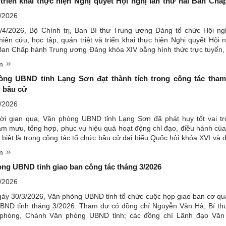
à triển khai thực hiện Nghị quyết Hội nghị lần thứ hai Ban Chấ
ương Đảng khoá XIV
/2026
/4/2026, Bộ Chính trị, Ban Bí thư Trung ương Đảng tổ chức Hội ng
iên cứu, học tập, quán triệt và triển khai thực hiện Nghị quyết Hội n
Ban Chấp hành Trung ương Đảng khóa XIV bằng hình thức trực tuyến, 
 từ Trung ương đến cơ sở. Đồng chí Tổng Bí ...
êm
òng UBND tỉnh Lạng Sơn đạt thành tích trong công tác tha
 bầu cử
/2026
hời gian qua, Văn phòng UBND tỉnh Lạng Sơn đã phát huy tốt vai tr
am mưu, tổng hợp, phục vụ hiệu quả hoạt động chỉ đạo, điều hành c
c biệt là trong công tác tổ chức bầu cử đại biểu Quốc hội khóa XVI và đ
c cấp nhiệm kỳ 2026 - 2031. Văn phòng UBND ...
êm
ng UBND tỉnh giao ban công tác tháng 3/2026
/2026
ày 30/3/2026, Văn phòng UBND tỉnh tổ chức cuộc họp giao ban cơ q
BND tỉnh tháng 3/2026. Tham dự có đồng chí Nguyễn Văn Hà, Bí t
phòng, Chánh Văn phòng UBND tỉnh; các đồng chí Lãnh đạo Văn
h; Trưởng, Phó, Chuyên viên các phòng, ban, đơn vị.Quang cảnh ...