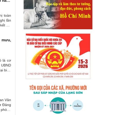
p hành
hị toàn
ghị lần
kết nối
m mưu,
ò là cơ
ủa UBND
ại biểu
uan Văn
hư Đảng
 phòng