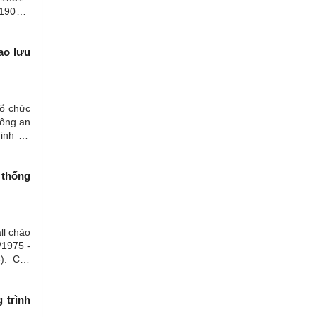
/1909 –
ao lưu
tổ chức
Công an
ninh Tổ
 thống
ll chào
/1975 -
5). Các
 trình