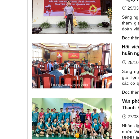
29/03
Sáng ngà
tham gi
đoàn vi
Chữ thập
Đọc th
Hội vi
huấn ng
25/10
Sáng ng
gia Hội 
các cơ q
biểu đã 
Đọc th
Văn phò
Thanh H
Văn phò
27/08
Nhân dị
nước Vi
UBND tỉ