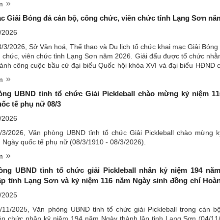
êm
c Giải Bóng đá cán bộ, công chức, viên chức tỉnh Lạng Sơn nă
/2026
3/2026, Sở Văn hoá, Thể thao và Du lịch tổ chức khai mạc Giải Bóng
 chức, viên chức tỉnh Lạng Sơn năm 2026. Giải đấu được tổ chức nh
ành công cuộc bầu cử đại biểu Quốc hội khóa XVI và đại biểu HĐND 
 2026 - 2031; kỷ niệm 80 năm Ngày truyền thống ...
êm
òng UBND tỉnh tổ chức Giải Pickleball chào mừng kỷ niệm 1
ốc tế phụ nữ 08/3
/2026
/3/2026, Văn phòng UBND tỉnh tổ chức Giải Pickleball chào mừng 
Ngày quốc tế phụ nữ (08/3/1910 - 08/3/2026).
êm
òng UBND tỉnh tổ chức giải Pickleball nhân kỷ niệm 194 nă
ập tỉnh Lạng Sơn và kỷ niệm 116 năm Ngày sinh đồng chí Hoà
/2025
/11/2025, Văn phòng UBND tỉnh tổ chức giải Pickleball trong cán b
iên chức nhân kỷ niệm 194 năm Ngày thành lập tỉnh Lạng Sơn (04/11