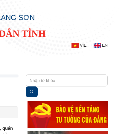
 LẠNG SƠN
DÂN TỈNH
VIE
EN
, quán