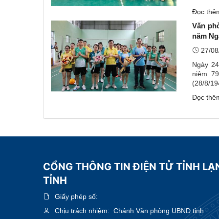
chính cô
Đọc th
Văn ph
năm Ngà
27/08
Ngày 24
niệm 79
(28/8/1
chức, ng
Đọc th
CỔNG THÔNG TIN ĐIỆN TỬ TỈNH LẠ
TỈNH
Giấy phép số:
Chịu trách nhiệm:
Chánh Văn phòng UBND tỉnh