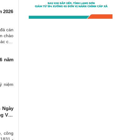
m 2026
 đá cán
ằm chào
các cấp
16 năm
kỷ niệm
m Ngày
ng Văn
ộ, công
/1831 -