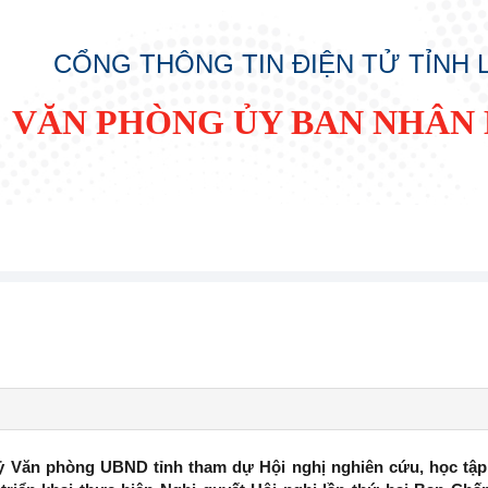
CỔNG THÔNG TIN ĐIỆN TỬ TỈNH
VĂN PHÒNG ỦY BAN NHÂN 
 Văn phòng UBND tỉnh tham dự Hội nghị nghiên cứu, học tập