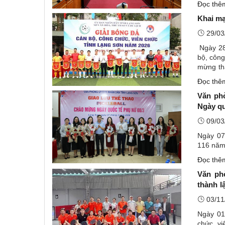
Đọc th
Khai mạ
29/03
Ngày 28/
bộ, công
mừng th
nhiệm kỳ
Đọc th
Văn ph
Ngày qu
09/03
Ngày 07
116 năm 
Đọc th
Văn ph
thành l
Thụ
03/11
Ngày 01
chức, v