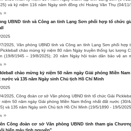
025) và kỷ niệm 116 năm Ngày sinh đồng chí Hoàng Văn Thụ (04/11
25). Các vận động viên chụp ảnh lưu niệm Tham gia ...
êm
ng UBND tỉnh và Công an tỉnh Lạng Sơn phối hợp tổ chức gi
ll
/2025
/7/2025, Văn phòng UBND tỉnh và Công an tỉnh Lạng Sơn phối hợp 
 Pickleball chào mừng kỷ niệm 80 năm Ngày truyền thống lực lượng 
n (19/8/1945 – 19/8/2025); 20 năm Ngày hội toàn dân bảo vệ an 
/8/2005 – 19/8/2025) và chào mừng thành công Đại hội ...
êm
ckleball chào mừng kỷ niệm 50 năm ngày Giải phóng Miền Nam
t nước và 135 năm Ngày sinh Chủ tịch Hồ Chí Minh
/2025
4/2025, Công đoàn cơ sở Văn phòng UBND tỉnh tổ chức Giải Pickleba
 niệm 50 năm ngày Giải phóng Miền Nam thống nhất đất nước (30/4
5) và 135 năm Ngày sinh Chủ tịch Hồ Chí Minh (19/5/1890 - 19/5/202
 và các vận động viên tại buổi khai mạc Đồng chí ...
êm
iên Công đoàn cơ sở Văn phòng UBND tỉnh tham gia Chương
ội hiến máu tình nguyện"