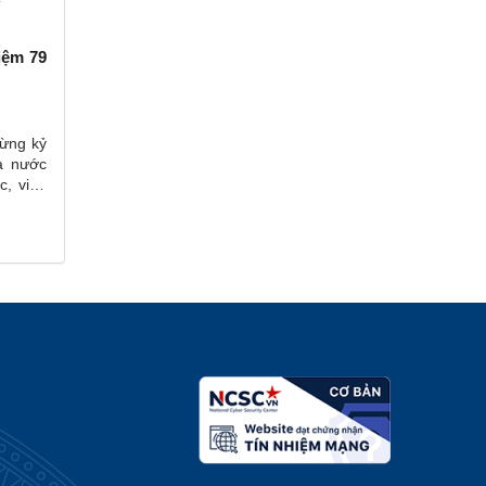
iệm 79
mừng kỷ
à nước
c, viên