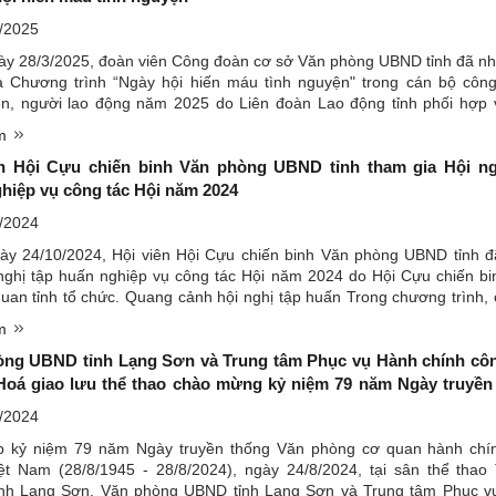
/2025
y 28/3/2025, đoàn viên Công đoàn cơ sở Văn phòng UBND tỉnh đã nhi
a Chương trình “Ngày hội hiến máu tình nguyện" trong cán bộ côn
ên, người lao động năm 2025 do Liên đoàn Lao động tỉnh phối hợp 
 đỏ tỉnh tổ chức.Với tinh thần “Một giọt máu cho đi - ...
êm
ên Hội Cựu chiến binh Văn phòng UBND tỉnh tham gia Hội ng
hiệp vụ công tác Hội năm 2024
/2024
ày 24/10/2024, Hội viên Hội Cựu chiến binh Văn phòng UBND tỉnh 
nghị tập huấn nghiệp vụ công tác Hội năm 2024 do Hội Cựu chiến bi
uan tỉnh tổ chức. Quang cảnh hội nghị tập huấn Trong chương trình, 
được nghe Báo cáo viên giới thiệu các chuyên đề: ...
êm
ng UBND tỉnh Lạng Sơn và Trung tâm Phục vụ Hành chính côn
oá giao lưu thể thao chào mừng kỷ niệm 79 năm Ngày truyền
ng cơ quan hành chính Nhà nước Việt Nam (28/8/1945 - 28/8/202
/2024
p kỷ niệm 79 năm Ngày truyền thống Văn phòng cơ quan hành chí
ệt Nam (28/8/1945 - 28/8/2024), ngày 24/8/2024, tại sân thể thao
nh Lạng Sơn, Văn phòng UBND tỉnh Lạng Sơn và Trung tâm Phục v