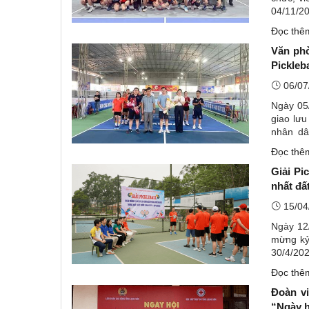
04/11/2
04/11/20
Đọc th
Văn phò
Pickleba
06/07
Ngày 05
giao lưu
nhân dâ
quốc (19
Đọc th
Giải Pi
nhất đấ
15/04
Ngày 12/
mừng kỷ
30/4/202
đại biểu
Đọc th
Đoàn v
“Ngày h