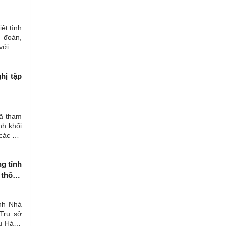
ệt tình
g đoàn,
với Hội
hị tập
đã tham
nh khối
các đại
g tỉnh
 thống
4)
nh Nhà
 Trụ sở
ụ Hành