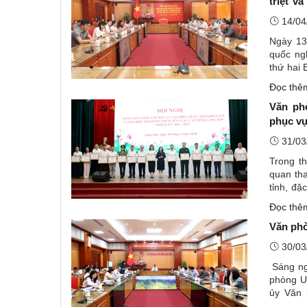
triệt v
Trung 
14/04
Ngày 13
quốc ngh
thứ hai 
điểm cầu
Đọc th
Văn ph
phục vụ
31/03
Trong t
quan th
tỉnh, đặ
HĐND cá
Đọc th
Văn phò
30/03
Sáng ng
phòng U
ủy Văn 
UBND tỉn