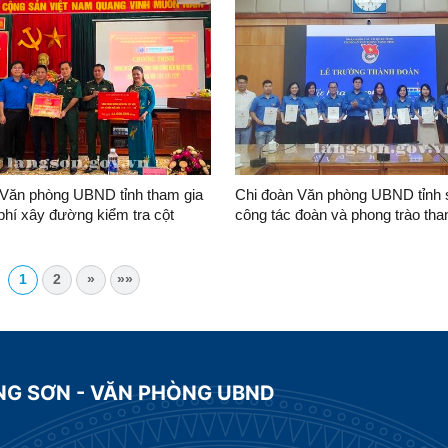
toán điện tử cấp tỉnh tại Trung t
chính công tỉnh Lạng Sơn
 Văn phòng UBND tỉnh tham gia
Chi đoàn Văn phòng UBND tỉnh 
 phí xây đường kiểm tra cột
công tác đoàn và phong trào tha
 tặng quà gia đình chính sách
tháng đầu năm 2023
 Cao Lộc
1
2
»
»»
NG SƠN - VĂN PHÒNG UBND