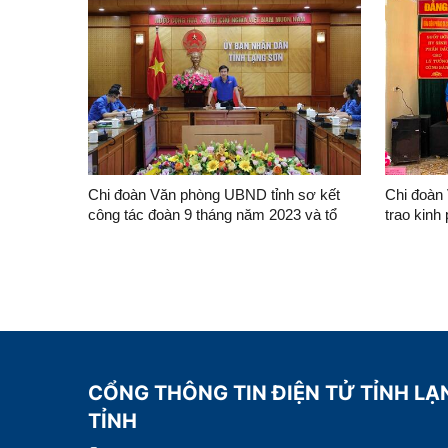
Chi đoàn Văn phòng UBND tỉnh sơ kết
Chi đoàn
công tác đoàn 9 tháng năm 2023 và tổ
trao kinh
chức sinh hoạt chuyên đề
mốc, thăm
tại huyện
CỔNG THÔNG TIN ĐIỆN TỬ TỈNH LẠ
TỈNH