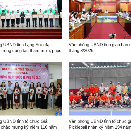
g UBND tỉnh Lạng Sơn đạt
Văn phòng UBND tỉnh giao ban c
h trong công tác tham mưu, phục
tháng 3/2026
ử
g UBND tỉnh tổ chức Giải
Văn phòng UBND tỉnh tổ chức gi
ll chào mừng kỷ niệm 116 năm
Pickleball nhân kỷ niệm 194 nă