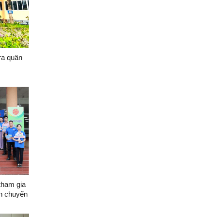
ra quân
tham gia
n chuyển
n thực
thanh