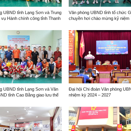
g UBND tỉnh Lạng Sơn và Trung
Văn phòng UBND tỉnh tổ chức G
 vụ Hành chính công tỉnh Thanh
chuyền hơi chào mừng kỷ niệm
 lưu thể thao chào mừng kỷ
Ngày truyền thống Văn phòng c
năm Ngày truyền thống Văn
quan hành chính nhà nước
 quan hành chính Nhà nước
(28/8/1945 - 28/8/2024)
g UBND tỉnh Lạng Sơn và Văn
Đại hội Chi đoàn Văn phòng UBN
ND tỉnh Cao Bằng giao lưu thể
nhiệm kỳ 2024 – 2027
o mừng kỷ niệm 79 năm Ngày
hống Văn phòng cơ quan hành
à nước Việt Nam (28/8/1945 -
)