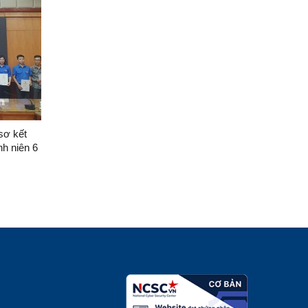
âm hành
sơ kết
nh niên 6