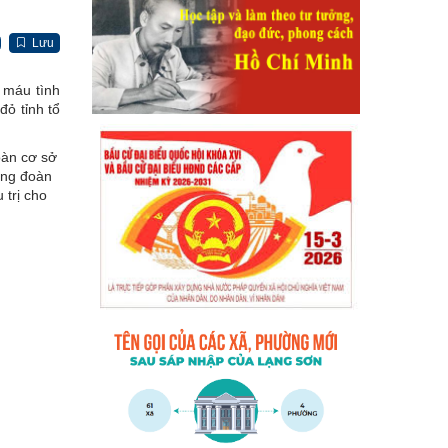
Lưu
 máu tình
ỏ tỉnh tổ
oàn cơ sở
ông đoàn
 trị cho