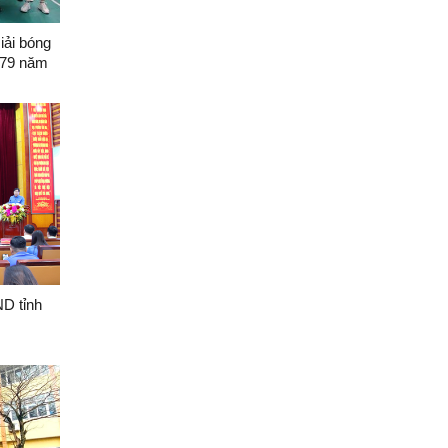
iải bóng
 79 năm
ác cơ
D tỉnh