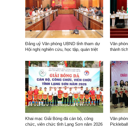
Đảng uỷ Văn phòng UBND tỉnh tham dự
Văn phòn
Hội nghị nghiên cứu, học tập, quán triệt
thành tíc
và triển khai thực hiện Nghị quyết Hội
vụ bầu c
nghị lần thứ hai Ban Chấp hành Trung
ương Đảng khoá XIV
Khai mạc Giải Bóng đá cán bộ, công
Văn phòn
chức, viên chức tỉnh Lạng Sơn năm 2026
Pickleba