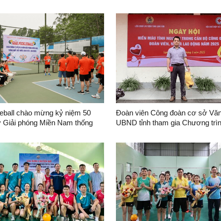
c tế phụ nữ 08/3
thành lập tỉnh Lạng Sơn và kỷ n
năm Ngày sinh đồng chí Hoàng
leball chào mừng kỷ niệm 50
Đoàn viên Công đoàn cơ sở Vă
 Giải phóng Miền Nam thống
UBND tỉnh tham gia Chương trì
 nước và 135 năm Ngày sinh
hội hiến máu tình nguyện"
 Hồ Chí Minh