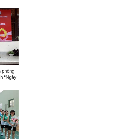
iệm 116
 Văn Thụ
n phòng
nh “Ngày