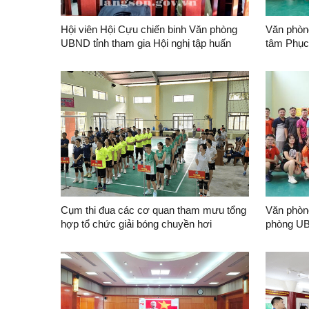
Hội viên Hội Cựu chiến binh Văn phòng
Văn phòn
UBND tỉnh tham gia Hội nghị tập huấn
tâm Phục
nghiệp vụ công tác Hội năm 2024
Hoá giao
niệm 79 
phòng cơ
Việt Nam 
Cụm thi đua các cơ quan tham mưu tổng
Văn phòn
hợp tổ chức giải bóng chuyền hơi
phòng UB
thao chà
truyền t
chính Nh
28/8/2024