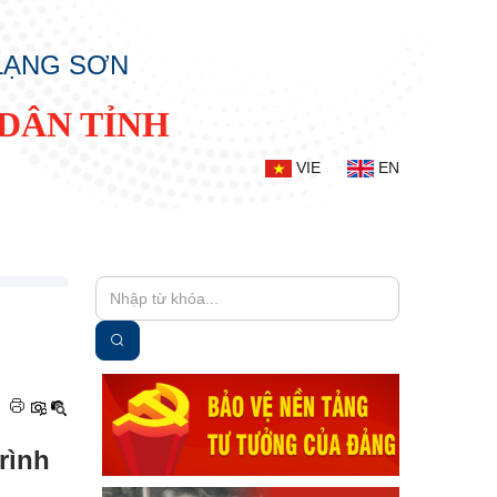
 LẠNG SƠN
DÂN TỈNH
VIE
EN
|
rình