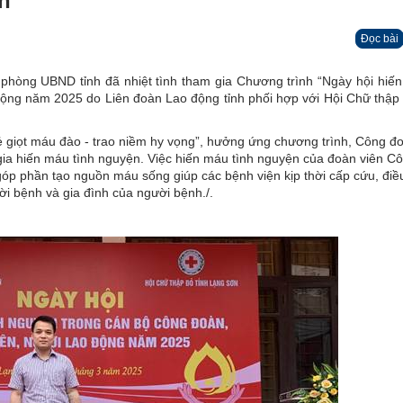
n"
Đọc bài
hòng UBND tỉnh đã nhiệt tình tham gia Chương trình “Ngày hội hiến
động năm 2025 do Liên đoàn Lao động tỉnh phối hợp với Hội Chữ thập đ
, sẻ giọt máu đào - trao niềm hy vọng”, hưởng ứng chương trình, Công đ
ia hiến máu tình nguyện. Việc hiến máu tình nguyện của đoàn viên C
góp phần tạo nguồn máu sống giúp các bệnh viện kịp thời cấp cứu, điều
i bệnh và gia đình của người bệnh./.