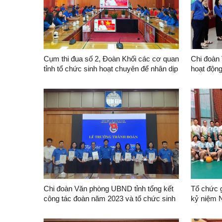
Cụm thi đua số 2, Đoàn Khối các cơ quan
Chi đoàn
tỉnh tổ chức sinh hoạt chuyên để nhân dịp
hoạt động
kỷ niệm 134 năm ngày sinh Chủ tịch Hồ
mạng tại 
Chí Minh
Chi đoàn Văn phòng UBND tỉnh tổng kết
Tổ chức 
công tác đoàn năm 2023 và tổ chức sinh
kỷ niệm 
hoạt chuyên đề
Sơn