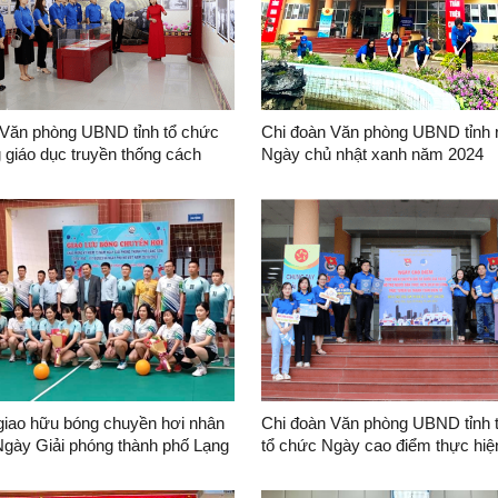
 Văn phòng UBND tỉnh tổ chức
Chi đoàn Văn phòng UBND tỉnh 
 giáo dục truyền thống cách
Ngày chủ nhật xanh năm 2024
Bảo tàng tỉnh
giao hữu bóng chuyền hơi nhân
Chi đoàn Văn phòng UBND tỉnh 
Ngày Giải phóng thành phố Lạng
tổ chức Ngày cao điểm thực hiệ
đổ số Quốc gia, hỗ trợ người dâ
hiện dịch vụ công trực tuyến và 