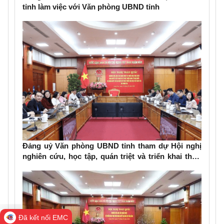
tỉnh làm việc với Văn phòng UBND tỉnh
Đảng uỷ Văn phòng UBND tỉnh tham dự Hội nghị
nghiên cứu, học tập, quán triệt và triển khai thực
hiện Nghị quyết số 79-NQ/TW và Nghị quyết số 80-
NQ/TW của Bộ Chính trị
Đã kết nối EMC