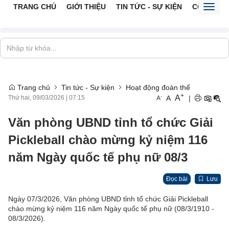
TRANG CHỦ
GIỚI THIỆU
TIN TỨC - SỰ KIỆN
CỔNG TTĐ
Toggl
naviga
Trang chủ
Tin tức - Sự kiện
Hoạt động đoàn thể
+
A
-
A
|
Thứ hai, 09/03/2026
|
07:15
A
Văn phòng UBND tỉnh tổ chức Giải
Pickleball chào mừng kỷ niệm 116
năm Ngày quốc tế phụ nữ 08/3
Đọc bài
Lưu
Ngày 07/3/2026, Văn phòng UBND tỉnh tổ chức Giải Pickleball
chào mừng kỷ niệm 116 năm Ngày quốc tế phụ nữ (08/3/1910 -
08/3/2026).