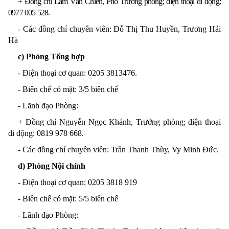
+ Đ
ồng chí
Lâm Văn Chiến, Phó Trưởng phòng
;
điện thoại di động
:
0977 005 528.
- Các đồng chí chuyên viên: Đỗ Thị Thu Huyền, Trương Hải
Hà
c) Phòng Tổng hợp
- Điện thoại
cơ quan
: 0205 3813476
.
- Biên chế có mặt: 3/5 biên chế
- Lãnh đạo Phòng:
+ Đ
ồng chí
Nguyễn Ngọc Khánh, Trưởng phòng;
điện thoại
di động
: 0819 978 668
.
- Các đồng chí chuyên viên: Trần Thanh Thùy, Vy Minh Đức
.
d) Phòng Nội chính
- Điện thoại
cơ quan
: 0205 3818 919
- Biên chế có mặt: 5/5 biên chế
- Lãnh đạo Phòng: