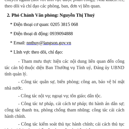
theo dõi và chỉ đạo các phòng, ban, đơn vị liên quan.
2
.
Phó Chánh Văn phòng: Nguyễn Thị Thuý
* Điện thoại
cơ quan
: 0205
3815 068
* Điện thoại
di động
: 0939094888
* Email:
nnthuy@langson.gov.vn
* Lĩnh vực theo dõi, chỉ đạo:
- Tham mưu thực hiện các nội dung liên quan đến công
tác cán bộ thuộc diện Ban Thường vụ Tỉnh uỷ, Đảng ủy UBND
tỉnh quản lý.
- Công tác quân sự, biên phòng; công an, bảo vệ bí mật
nhà nước.
- Công tác nội vụ; ngoại vụ; tôn giáo; dân tộc.
- Công tác tư pháp, cải cách tư pháp; thi hành án dân sự;
công tác thanh tra, phòng chống tham nhũng; công tác cải cách
hành chính.
- Công tác kiểm soát thủ tục hành chính; cải cách thủ tục