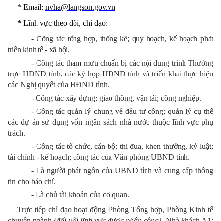
* Email:
nvha@langson.gov.vn
*
Lĩnh vực theo dõi, chỉ đạo:
- Công tác tổng hợp, thống kê; quy hoạch, kế hoạch phát
triển kinh tế - xã hội.
- Công tác tham mưu chuẩn bị các nội dung trình Thường
trực HĐND tỉnh, các kỳ họp HĐND tỉnh và triển khai thực hiện
các Nghị quyết của HĐND tỉnh.
- Công tác xây dựng; giao thông, vận tải; công nghiệp.
- Công tác quản lý chung về đầu tư công; quản lý cụ thể
các dự án sử dụng vốn ngân sách nhà nước thuộc lĩnh vực phụ
trách.
- Công tác tổ chức, cán bộ; thi đua, khen thưởng, kỷ luật;
tài chính - kế hoạch; công tác của Văn phòng UBND tỉnh.
- Là người phát ngôn của UBND tỉnh và cung cấp thông
tin cho báo chí.
- Là chủ tài khoản của cơ quan.
Trực tiếp chỉ đạo hoạt động Phòng Tổng hợp, Phòng Kinh tế
chuyên ngành
(đối với lĩnh vực được phân công)
, Nhà khách A1;