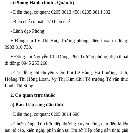
e)
Phòng Hành chính - Quản trị
- Điện thoại
cơ quan
: 0205 3813 458; 0205
3814 302
- Biên chế có mặt: 7
/9 biên chế
- Lãnh đạo Phòng:
+ Đ
ồng chí
Lý Thị Huệ, Trưởng phòng;
điện thoại di động
:
0983 810 733.
+ Đ
ồng chí
Nguyễn Chí Dũng, Phó
Trưởng phòng;
điện thoại
di động
: 0945 255 268.
- Các đồng chí chuyên viên: Phí Lệ Hằng, Hà Phương Linh,
Hoàng Thị Hồng Loan, Vy Thị Kim Chi; Tổ trưởng Tổ văn thư:
Lành Thị Sông.
2.
Cơ quan trực thuộc
a)
Ban Tiếp công dân tỉnh
- Điện thoại cơ quan: 0205
3814 698
- Chức năng: T
ổ chức tiếp thường xuyên công dân đến khiếu
nại, tố cáo, kiến nghị, phản ánh tại Trụ sở Tiếp công dân tỉnh; giải