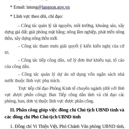
* Email: latung
@langson.gov.vn
* Lĩnh vực theo dõi, chỉ đạo:
- Công tác quản lý tài nguyên, môi trường, khoáng sản, xây
dựng giá đất; giải phóng mặt bằng; nông lâm nghiệp, phát triển nông
thôn, xây dựng nông thôn mới.
- Công tác tham mưu giải quyết ý kiến kiến nghị của cử
tri.
- Công tác tiếp công dân, xử lý đơn thư khiếu nại, tố cáo
của công dân.
- Công tác quản lý dự án sử dụng vốn ngân sách nhà
nước thuộc lĩnh vực phụ trách.
Trực tiếp chỉ đạo Phòng Kinh tế chuyên ngành
(đối với lĩnh
vực được phân
công)
; Ban Tiếp công
dân tỉnh và chỉ đạo các
phòng, ban, đơn vị thuộc lĩnh vực được phân công.
II. Phân công giúp việc đồng chí Chủ tịch UBND tỉnh và
các đồng chí Phó Chủ tịch UBND tỉnh
1. Đồng chí Vi Thiện Việt, Phó Chánh Văn phòng UBND tỉnh,