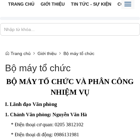
TRANG CHỦ
GIỚI THIỆU
TIN TỨC - SỰ KIỆN
CỔNG TTĐ
Toggl
naviga
Trang chủ
Giới thiệu
Bộ máy tổ chức
Bộ máy tổ chức
BỘ MÁY TỔ CHỨC VÀ PHÂN CÔNG
NHIỆM VỤ
I. Lãnh đạo Văn phòng
1. Chánh Văn phòng
: Nguyễn Văn Hà
*
Điện thoại
cơ quan
: 0205
3812102
*
Điện thoại
di động
: 0986131981