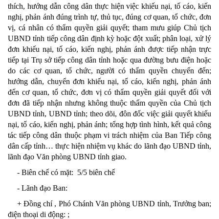
thích, hướng dẫn công dân thực hiện việc khiếu nại, tố cáo, kiến
nghị, phản ánh đúng trình tự, thủ tục, đúng cơ quan, tổ chức, đơn
vị, cá nhân có thẩm quyền giải quyết; tham mưu giúp Chủ tịch
UBND tỉnh tiếp công dân định kỳ hoặc đột xuất; phân loại, xử lý
đơn khiếu nại, tố cáo, kiến nghị, phản ánh được tiếp nhận trực
tiếp tại Trụ sở tiếp công dân tỉnh hoặc qua đường bưu điện hoặc
do các cơ quan, tổ chức, người có thẩm quyền chuyển đến;
hướng dẫn, chuyển đơn khiếu nại, tố cáo, kiến nghị, phản ánh
đến cơ quan, tổ chức, đơn vị có thẩm quyền giải quyết đối với
đơn đã tiếp nhận nhưng không thuộc thẩm quyền của Chủ tịch
UBND tỉnh, UBND tỉnh; theo dõi, đôn đốc việc giải quyết khiếu
nại, tố cáo, kiến nghị, phản ánh; tổng hợp tình hình, kết quả công
tác tiếp công dân thuộc phạm vi trách nhiệm của Ban Tiếp công
dân cấp tỉnh… thực hiện nhiệm vụ khác do lãnh đạo UBND tỉnh,
lãnh đạo Văn phòng UBND tỉnh giao.
- Biên chế có mặt:
5
/5 biên chế
- Lãnh đạo Ban:
+ Đồng chí , Phó Chánh Văn phòng UBND tỉnh, Trưởng ban;
điện thoại di động
:
;