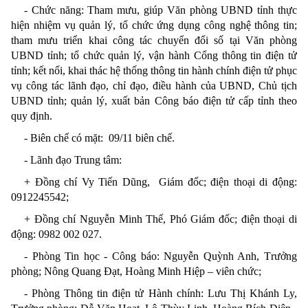
- Chức năng: Tham mưu, giúp Văn phòng UBND tỉnh thực
hiện nhiệm vụ
quản lý, tổ chức ứng dụng công nghệ thông tin;
tham mưu triển khai công tác chuyển đổi số tại Văn phòng
UBND tỉnh; tổ chức quản lý, vận hành Cổng thông tin điện tử
tỉnh; kết nối, khai thác hệ thống thông tin hành chính điện tử phục
vụ công tác lãnh đạo, chỉ đạo, điều hành của UBND, Chủ tịch
UBND tỉnh; quản lý, xuất bản
Công báo điện tử cấp tỉnh theo
quy định.
- Biên chế có mặt:
09
/11 biên chế
.
- Lãnh đạo Trung tâm:
+ Đ
ồng chí
Vy Tiến Dũng, Giám đốc;
điện thoại di động
:
0912245542
;
+ Đ
ồng chí
Nguyễn Minh Thế, Phó Giám đốc;
điện thoại di
động
:
0982 002 027
.
- Phòng Tin học - Công báo: Nguyễn Quỳnh Anh, T
rưởng
phòng
; Nông Quang Đạt, Hoàng Minh Hiệp – viên chức;
- Phòng Thông tin điện tử Hành chính: Lưu Thị Khánh Ly,