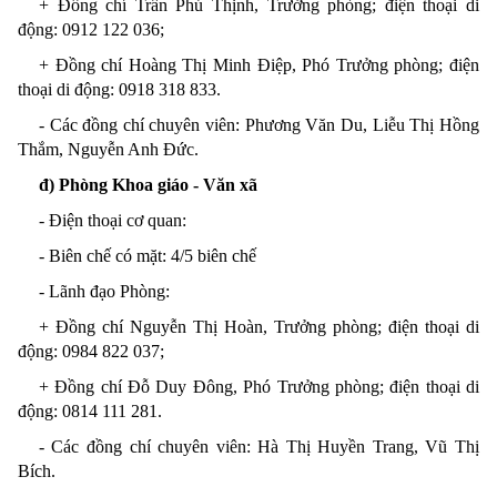
+ Đ
ồng chí
Trần Phú Thịnh, Trưởng phòng;
điện thoại di
động
: 0912 122 036
;
+ Đ
ồng chí
Hoàng Thị Minh Điệp, Phó Trưởng phòng;
điện
thoại di động
: 0918 318 833
.
- Các đồng chí chuyên viên: Phương Văn Du, Liễu Thị Hồng
Thắm, Nguyễn Anh Đức
.
đ) Phòng Khoa giáo - Văn xã
- Điện thoại
cơ quan:
- Biên chế có mặt: 4/5 biên chế
- Lãnh đạo Phòng:
+ Đ
ồng chí
Nguyễn Thị Hoàn, Trưởng phòng;
điện thoại di
động
: 0984 822 037
;
+ Đ
ồng chí
Đỗ Duy Đông, Phó Trưởng phòng;
điện thoại di
động
: 0814 111 281
.
- Các đồng chí chuyên viên: Hà Thị Huyền Trang, Vũ Thị
Bích
.