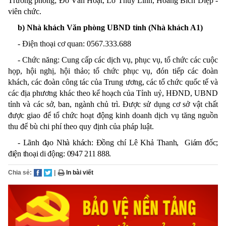
T
rưởng phòng
; Đỗ Văn Hoạt, Lô Thùy Linh, Hoàng Bích Diệp
-
viên chức.
b)
Nhà khách
Văn phòng UBND tỉnh (Nhà khách A1)
- Điện thoại cơ quan: 0567.333.688
- Chức năng: C
ung cấp các dịch vụ, phục vụ, tổ chức các cuộc
họp, hội nghị, hội thảo; tổ chức phục vụ, đón tiếp các đoàn
khách, các đoàn công tác của Trung ương, các tổ chức quốc tế và
các địa phương khác theo kế hoạch của Tỉnh uỷ, HĐND, UBND
tỉnh và các sở, ban, ngành chủ trì. Được sử dụng cơ sở vật chất
được giao để tổ chức hoạt động kinh doanh dịch vụ tăng nguồn
thu để bù chi phí theo quy định của pháp luật.
- Lãnh đạo Nhà khách:
Đồng chí Lê Khả Thanh, Giám đốc;
điện thoại di động
:
0947 211 888
.
Chia sẻ:
|
In bài viết