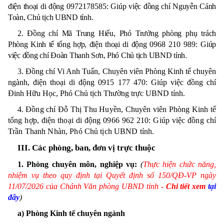
điện thoại di động
0972178585: G
iúp việc đồng chí Nguyễn Cảnh
Toàn, Chủ tịch UBND tỉnh.
2. Đồng chí Mã Trung Hiếu, Phó Trưởng phòng phụ trách
Phòng Kinh tế tổng hợp,
điện thoại di động
0968 210 989: G
iúp
việc đồng chí Đoàn Thanh Sơn, Phó Chủ tịch UBND tỉnh.
3. Đồng chí Vi Anh Tuấn, Chuyên viên Phòng Kinh tế chuyên
ngành,
điện thoại di động
0915 177 470: G
iúp việc đồng chí
Đinh Hữu Học, Phó Chủ tịch Thường trực UBND tỉnh.
4
. Đồng chí Đỗ Thị Thu Huyền, Chuyên viên Phòng Kinh tế
tổng hợp,
điện thoại di động
0966 962 210: G
iúp việc đồng chí
Trần Thanh Nhàn, Phó Chủ tịch UBND tỉnh
.
III. Các phòng, ban, đơn vị trực thuộc
1. Phòng chuyên môn, nghiệp vụ:
(
Thực hiện chức năng,
nhiệm vụ theo quy định tại Quyết định số
150
/QĐ-VP ngày
11
/07
/2026 của Chánh Văn phòng UBND tỉnh -
Chi tiết xem
tại
đây
)
a)
Phòng Kinh tế chuyên ngành