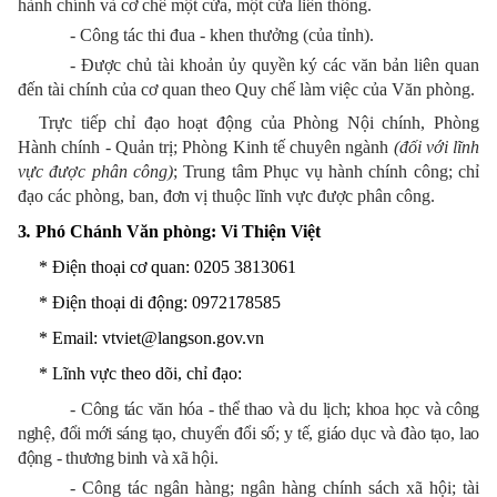
hành chính và cơ chế một cửa, một cửa liên thông.
- Công tác thi đua - khen thưởng (của tỉnh).
- Được chủ tài khoản ủy quyền ký các văn bản liên quan
đến tài chính của cơ quan theo Quy chế làm việc của Văn phòng.
Trực tiếp chỉ đạo hoạt động của Phòng Nội chính, Phòng
Hành chính - Quản trị; Phòng Kinh tế chuyên ngành
(đối với lĩnh
vực được phân công)
; Trung tâm Phục vụ hành chính công; chỉ
đạo các phòng, ban, đơn vị thuộc lĩnh vực được phân công.
3
.
Phó Chánh Văn phòng: Vi Thiện Việt
* Điện thoại
cơ quan
: 0205 3813061
* Điện thoại
di động
: 0972178585
* Email: vtviet@langson.gov.vn
* Lĩnh vực theo dõi, chỉ đạo:
- Công tác văn hóa - thể thao và du lịch; khoa học và công
nghệ, đổi mới sáng tạo, chuyển đổi số; y tế, giáo dục và đào tạo, lao
động - thương binh và xã hội.
- Công tác ngân hàng; ngân hàng chính sách xã hội; tài