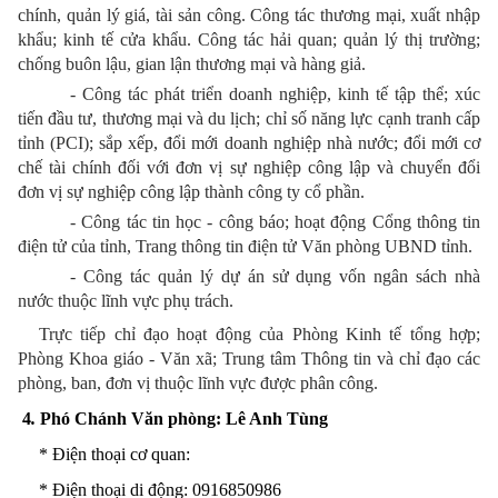
chính, quản lý giá, tài sản công. Công tác thương mại, xuất nhập
khẩu; kinh tế cửa khẩu. Công tác hải quan; quản lý thị trường;
chống buôn lậu, gian lận thương mại và hàng giả.
- Công tác phát triển doanh nghiệp, kinh tế tập thể; xúc
tiến đầu tư, thương mại và du lịch; chỉ số năng lực cạnh tranh cấp
tỉnh (PCI); sắp xếp, đổi mới doanh nghiệp nhà nước; đổi mới cơ
chế tài chính đối với đơn vị sự nghiệp công lập và chuyển đổi
đơn vị sự nghiệp công lập thành công ty cổ phần.
- Công tác tin học - công báo; hoạt động Cổng thông tin
điện tử của tỉnh, Trang thông tin điện tử Văn phòng UBND tỉnh.
- Công tác quản lý dự án sử dụng vốn ngân sách nhà
nước thuộc lĩnh vực phụ trách.
Trực tiếp chỉ đạo hoạt động của Phòng Kinh tế tổng hợp;
Phòng Khoa giáo - Văn xã; Trung tâm Thông tin và chỉ đạo các
phòng, ban, đơn vị thuộc lĩnh vực được phân công.
4
.
Phó Chánh Văn phòng: Lê Anh Tùng
* Điện thoại
cơ quan
:
* Điện thoại
di động
: 0916850986