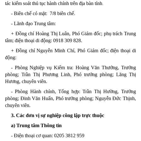
tác kiểm soát thủ tục hành chính trên địa bàn tỉnh
.
- Biên chế có mặt: 7/8 biên chế
.
- Lãnh đạo Trung tâm:
+ Đ
ồng chí
Hoàng Thị Luân, Phó Giám đốc; phụ trách Trung
tâm;
điện thoại di động
:
0918 309 828
.
+
Đ
ồng chí
Nguyễn Minh Chí, Phó Giám đốc; điện thoại di
động:
- Phòng Nghiệp vụ Kiểm tra: Hoàng Văn Thưởng, Trưởng
phòng; Trần Thị Phương Linh, P
hó trưởng phòng
; Lăng Thị
Hương, chuyên viên.
- Phòng Hành chính, Tổng hợp: Trần Thị Hường, Trưởng
phòng; Đinh Văn Huấn,
Phó trưởng phòng;
Nguyễn Đức Thịnh,
chuyên viên
.
3. Các đơn vị sự nghiệp công lập trực thuộc
a)
Trung tâm
Thông tin
- Điện thoại cơ quan: 0205
3812 959