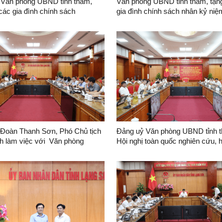
 Văn phòng UBND tỉnh thăm,
Văn phòng UBND tỉnh thăm, tặn
các gia đình chính sách
gia đình chính sách nhân kỷ ni
ngày Thương binh - Liệt sĩ
 Đoàn Thanh Sơn, Phó Chủ tịch
Đảng uỷ Văn phòng UBND tỉnh 
h làm việc với Văn phòng
Hội nghị toàn quốc nghiên cứu, h
h
quán triệt và triển khai thực hiện
quyết số 10-NQ/TW của Bộ Chính
phát triển kinh tế có vốn đầu tư
ngoài