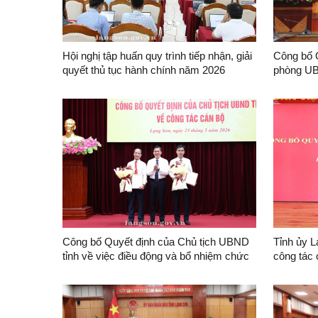
Hội nghị tập huấn quy trình tiếp nhận, giải
Công bố 
quyết thủ tục hành chính năm 2026
phòng UB
vụ Trưởn
Công bố Quyết định của Chủ tịch UBND
Tỉnh ủy L
tỉnh về việc điều động và bổ nhiệm chức
công tác
vụ Phó Chánh Văn phòng UBND tỉnh,
Phó Giám đốc Ban Quản lý dự án đầu tư
xây dựng công trình giao thông tỉnh