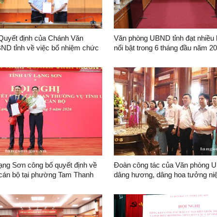
Quyết định của Chánh Văn
Văn phòng UBND tỉnh đạt nhiều 
ND tỉnh về việc bổ nhiệm chức
nổi bật trong 6 tháng đầu năm 2
g phòng Tổng hợp
ạng Sơn công bố quyết định về
Đoàn công tác của Văn phòng U
 cán bộ tại phường Tam Thanh
dâng hương, dâng hoa tưởng n
tịch Hồ Chí Minh nhân dịp kỷ ni
năm Ngày sinh nhật Bác