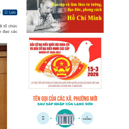
Lưu
ã tổ chức
h đạo các