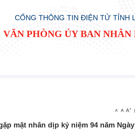
CỔNG THÔNG TIN ĐIỆN TỬ TỈNH
VĂN PHÒNG ỦY BAN NHÂN 
+
A
-
A
A
gặp mặt nhân dịp kỷ niệm 94 năm Ngà