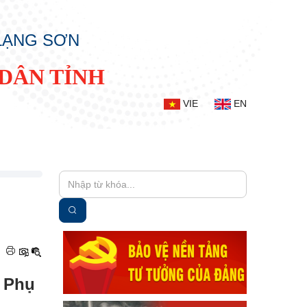
 LẠNG SƠN
DÂN TỈNH
VIE
EN
|
y Phụ