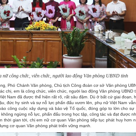
a nữ công chức, viên chức, người lao động Văn phòng UBND tỉnh
Đồng, Phó Chánh Văn phòng, Chủ tịch Công đoàn cơ sở Văn phòng UBN
 các chị, em là công chức, viên chức, người lao động Văn phòng UBND 
ệt Nam đã được thể hiện rất rõ, rất sâu đậm. Dù ở bất cứ giai đoạn,
n hậu, đức hy sinh và sự nỗ lực phấn đấu vươn lên, phụ nữ Việt Nam vẫ
vào công cuộc xây dựng và bảo vệ Tổ quốc, đóng góp to lớn cho sự p
 không ngừng nỗ lực, phấn đấu trong học tập, công tác và đạt được nh
 thời gian tới, chị em nữ cơ quan Văn phòng tiếp tục phát huy hơn n
 dựng cơ quan Văn phòng phát triển vững mạnh.