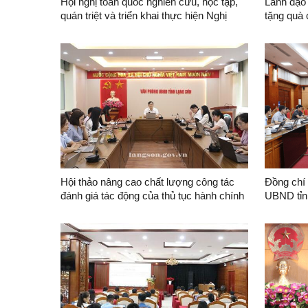
Hội nghị toàn quốc nghiên cứu, học tập,
Lãnh đạo
quán triệt và triển khai thực hiện Nghị
tặng quà 
quyết Hội nghị lần thứ ba Ban Chấp hành
Trung ương Đảng khóa XIV
Hội thảo nâng cao chất lượng công tác
Đồng chí
đánh giá tác động của thủ tục hành chính
UBND tỉn
và chế độ báo cáo về công tác kiểm soát
UBND tỉn
thủ tục hành chính