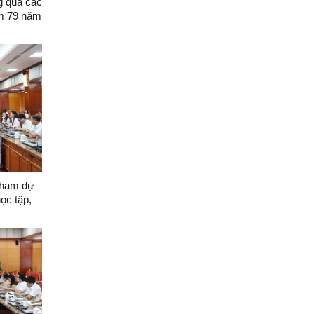
g quà các
ệm 79 năm
tham dự
ọc tập,
 Nghị
 trị về
 nước