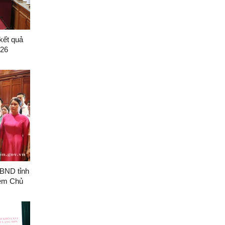
kết quả
026
BND tỉnh
iệm Chủ
ệm 136