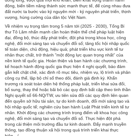
đồng lòng, vượt qua mọi khó khăn, biến khát vọng thành hành
động, biến tiềm năng thành sức mạnh thực tế, để cùng nhau đưa
đất nước ta bước vào kỷ nguyên mới - kỷ nguyên phát triển, thịnh
vượng, hùng cường của dân tộc Việt Nam.
Về nhiệm vụ trọng tâm trong 5 năm tới (2025 - 2030), Tổng Bí
thư Tô Lâm nhấn mạnh cần hoàn thiện thể chế pháp luật hiện
đại, đồng bộ, thúc đẩy phát triển; đột phá trong khoa học, công
nghệ, đổi mới sáng tạo và chuyển đổi số; tăng tốc hội nhập quốc
tế toàn diện, chủ động, hiệu quả; phát triển khu vực kinh tế tư
nhân thực chất, trở thành "một động lực quan trọng nhất” của
nền kinh tế quốc gia. Hoàn thiện và ban hành các chương trình,
kế hoạch hành động quốc gia thực hiện 4 nghị quyết, bảo đảm
gắn kết chặt chẽ, xác định rõ mục tiêu, nhiệm vụ, lộ trình và phân
công cụ thể, lập bộ chỉ số theo dõi, đánh giá định kỳ. Khẩn
trương rà soát toàn diện hệ thống pháp luật, triển khai sửa đổi,
bổ sung, thay thế hoặc bãi bỏ các quy định bất cập theo tinh thần
Nghị quyết số 66-NQ/TW, ưu tiên sửa đổi các quy định liên quan
đến quyền sở hữu tài sản, tự do kinh doanh, đổi mới sáng tạo và
hội nhập quốc tế; nghiên cứu ban hành Luật Phát triển kinh tế tư
nhân. Khởi động các chương trình trọng điểm về khoa học công
nghệ, đổi mới sáng tạo và chuyển đổi số. Thực hiện đột phá
trong cải thiện môi trường đầu tư kinh doanh. Đẩy mạnh truyền
thông, tạo đồng thuận xã hội trong quá trình triển khai thực
hiện…/.