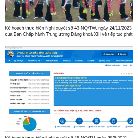
Kế hoạch thực hiện Nghị quyết số 43-NQ/TW, ngày 24/11/2023
của Ban Chấp hành Trung ương Đảng khoá XIII về tiếp tục phát
huy truyền thống, sức mạnh đại đoàn kết toàn dân tộc, xây
dựng đất nước ta ngày càng phồn vinh, hạnh phúc
Kế hoạch thực hiện Nghị quyết số 49-NQ/TU ngày 28/9/2021