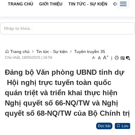
TRANG CHỦ
GIỚI THIỆU
TIN TỨC - SỰ KIỆN
CỔNG TTĐ
Toggl
naviga
Trang chủ
Tin tức - Sự kiện
Tuyên truyền 35
+
A
-
A
|
Chủ nhật, 18/05/2025
|
16:56
A
Đảng bộ Văn phòng UBND tỉnh dự
Hội nghị trực tuyến toàn quốc
quán triệt và triển khai thực hiện
Nghị quyết số 66-NQ/TW và Nghị
quyết số 68-NQ/TW của Bộ Chính trị
Đọc bài
Lưu