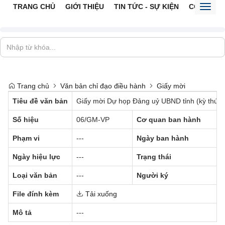
TRANG CHỦ
GIỚI THIỆU
TIN TỨC - SỰ KIỆN
CỔNG TTĐ
Toggl
naviga
Trang chủ
Văn bản chỉ đạo điều hành
Giấy mời
Tiêu đề văn bản
Giấy mời Dự họp Đảng uỷ UBND tỉnh (kỳ thứ n
Số hiệu
06/GM-VP
Cơ quan ban hành
Phạm vi
---
Ngày ban hành
Ngày hiệu lực
---
Trạng thái
Loại văn bản
---
Người ký
File đính kèm
Tải xuống
Mô tả
---