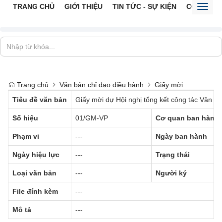
TRANG CHỦ
GIỚI THIỆU
TIN TỨC - SỰ KIỆN
CỔNG TTĐ
Toggl
naviga
Trang chủ
Văn bản chỉ đạo điều hành
Giấy mời
Tiêu đề văn bản
Giấy mời dự Hội nghị tổng kết công tác Văn p
Số hiệu
01/GM-VP
Cơ quan ban hành
Phạm vi
---
Ngày ban hành
Ngày hiệu lực
---
Trạng thái
Loại văn bản
---
Người ký
File đính kèm
---
Mô tả
---