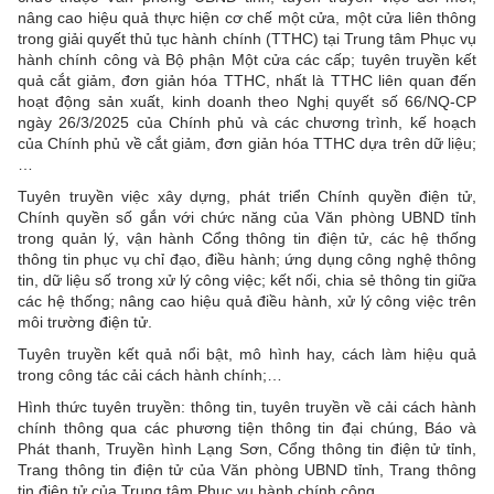
nâng cao hiệu quả thực hiện cơ chế một cửa, một cửa liên thông
trong giải quyết thủ tục hành chính (TTHC) tại Trung tâm Phục vụ
hành chính công và Bộ phận Một cửa các cấp; tuyên truyền kết
quả cắt giảm, đơn giản hóa TTHC, nhất là TTHC liên quan đến
hoạt động sản xuất, kinh doanh theo Nghị quyết số 66/NQ-CP
ngày 26/3/2025 của Chính phủ và các chương trình, kế hoạch
của Chính phủ về cắt giảm, đơn giản hóa TTHC dựa trên dữ liệu;
…
Tuyên truyền việc xây dựng, phát triển Chính quyền điện tử,
Chính quyền số gắn với chức năng của Văn phòng UBND tỉnh
trong quản lý, vận hành Cổng thông tin điện tử, các hệ thống
thông tin phục vụ chỉ đạo, điều hành; ứng dụng công nghệ thông
tin, dữ liệu số trong xử lý công việc; kết nối, chia sẻ thông tin giữa
các hệ thống; nâng cao hiệu quả điều hành, xử lý công việc trên
môi trường điện tử.
Tuyên truyền kết quả nổi bật, mô hình hay, cách làm hiệu quả
trong công tác cải cách hành chính;…
Hình thức tuyên truyền: thông tin, tuyên truyền về cải cách hành
chính thông qua các phương tiện thông tin đại chúng, Báo và
Phát thanh, Truyền hình Lạng Sơn, Cổng thông tin điện tử tỉnh,
Trang thông tin điện tử của Văn phòng UBND tỉnh, Trang thông
tin điện tử của Trung tâm Phục vụ hành chính công.