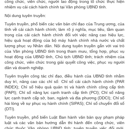
công chức, viên chức, người lao động trong tổ chức thực hiện
nhiệm vụ cải cách hành chính tại Văn phòng UBND tỉnh.
Nội dung tuyên truyền:
Tuyên truyền, phổ biến các văn bản chỉ đạo của Trung ương, của
tỉnh về cải cách hành chính; làm rõ ý nghĩa, mục tiêu, tầm quan
trọng của cải cách hành chính đối với việc nâng cao hiệu lực,
hiệu quả hoạt động của bộ máy hành chính nhà nước và chất
lượng phục vụ Nhân dân. Nội dung tuyên truyền gắn với vai trò
của Văn phòng UBND tỉnh trong tham mưu, tổng hợp, phục vụ
hoạt động của UBND tỉnh, Chủ tịch UBND tỉnh; trách nhiệm của
công chức, viên chức trong giải quyết công việc, phục vụ người
dân và doanh nghiệp.
Tuyên truyền công tác chỉ đạo, điều hành của UBND tỉnh nhằm
duy trì, nâng cao các chỉ số: Chỉ số cải cách hành chính (PAR
INDEX); Chỉ số hiệu quả quản trị và hành chính công cấp tỉnh
(PAPI); Chỉ số năng lực cạnh tranh cấp tỉnh (PCI); Chỉ số năng
lực cạnh tranh cấp sở, ban, ngành và địa phương (DDCI); Chỉ số
hài lòng về sự phục vụ hành chính (SIPAS); Chỉ số chuyển đổi số
(DTI).
Tuyên truyền, phổ biến Luật Ban hành văn bản quy phạm pháp
luật và các văn bản hướng dẫn thi hành đến công chức, viên
chức thuộc Văn phòng UBND tỉnh; tuyên truyền việc đổi mới,