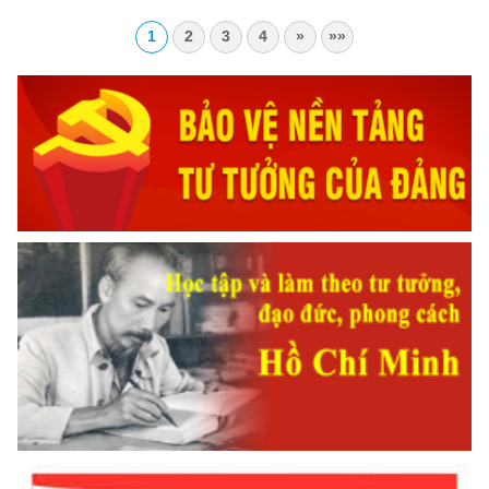
1
2
3
4
»
»»