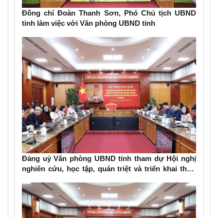
Đồng chí Đoàn Thanh Sơn, Phó Chủ tịch UBND
tỉnh làm việc với Văn phòng UBND tỉnh
Đảng uỷ Văn phòng UBND tỉnh tham dự Hội nghị
nghiên cứu, học tập, quán triệt và triển khai thực
hiện Nghị quyết số 79-NQ/TW và Nghị quyết số 80-
NQ/TW của Bộ Chính trị