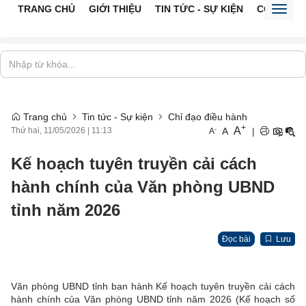
TRANG CHỦ
GIỚI THIỆU
TIN TỨC - SỰ KIỆN
CỔNG TTĐ
Toggl
naviga
Trang chủ
Tin tức - Sự kiện
Chỉ đạo điều hành
+
A
-
A
|
Thứ hai, 11/05/2026
|
11:13
A
Kế hoạch tuyên truyền cải cách
hành chính của Văn phòng UBND
tỉnh năm 2026
Đọc bài
Lưu
Văn phòng UBND tỉnh ban hành Kế hoạch tuyên truyền cải cách
hành chính của Văn phòng UBND tỉnh năm 2026 (Kế hoạch số