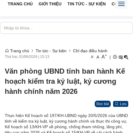
TRANG CHỦ
GIỚI THIỆU
TIN TỨC - SỰ KIỆN
CỔNG TTĐ
Toggl
naviga
Trang chủ
Tin tức - Sự kiện
Chỉ đạo điều hành
+
A
-
A
|
Thứ hai, 01/06/2026
|
15:13
A
Văn phòng UBND tỉnh ban hành Kế
hoạch kiểm tra kỷ luật, kỷ cương
hành chính năm 2026
Đọc bài
Lưu
Thực hiện Kế hoạch số 197/KH-UBND ngày 20/5/2026 của UBND
tỉnh về kiểm tra kỷ luật, kỷ cương hành chính và thực thi công vụ;
Kế hoạch số 13/KH-VP về phòng, chống tham nhũng, lãng phí,
tiêu cực năm 2026 và Kế hoạch số 15/KH-VP về cải cách hành