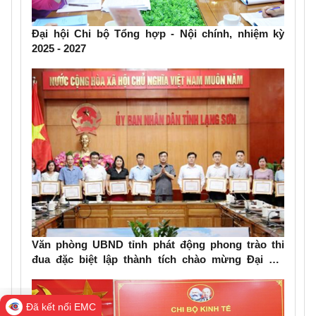
Đại hội Chi bộ Tổng hợp - Nội chính, nhiệm kỳ
2025 - 2027
Văn phòng UBND tỉnh phát động phong trào thi
đua đặc biệt lập thành tích chào mừng Đại hội
đảng bộ các cấp, Đại hội Đảng bộ tỉnh Lạng Sơn
lần thứ XVIII
Đã kết nối EMC