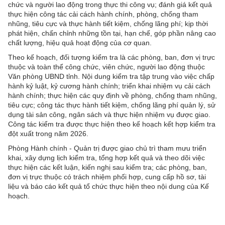
chức và người lao động trong thực thi công vụ; đánh giá kết quả
thực hiện công tác cải cách hành chính, phòng, chống tham
nhũng, tiêu cực và thực hành tiết kiệm, chống lãng phí; kịp thời
phát hiện, chấn chỉnh những tồn tại, hạn chế, góp phần nâng cao
chất lượng, hiệu quả hoạt động của cơ quan.
Theo kế hoạch, đối tượng kiểm tra là các phòng, ban, đơn vị trực
thuộc và toàn thể công chức, viên chức, người lao động thuộc
Văn phòng UBND tỉnh. Nội dung kiểm tra tập trung vào việc chấp
hành kỷ luật, kỷ cương hành chính; triển khai nhiệm vụ cải cách
hành chính; thực hiện các quy định về phòng, chống tham nhũng,
tiêu cực; công tác thực hành tiết kiệm, chống lãng phí quản lý, sử
dụng tài sản công, ngân sách và thực hiện nhiệm vụ được giao.
Công tác kiểm tra được thực hiện theo kế hoạch kết hợp kiểm tra
đột xuất trong năm 2026.
Phòng Hành chính - Quản trị được giao chủ trì tham mưu triển
khai, xây dựng lịch kiểm tra, tổng hợp kết quả và theo dõi việc
thực hiện các kết luận, kiến nghị sau kiểm tra; các phòng, ban,
đơn vị trực thuộc có trách nhiệm phối hợp, cung cấp hồ sơ, tài
liệu và báo cáo kết quả tổ chức thực hiện theo nội dung của Kế
hoạch.