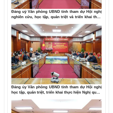
Đảng uỷ Văn phòng UBND tỉnh tham dự Hội nghị
nghiên cứu, học tập, quán triệt và triển khai thực
hiện Nghị quyết số 79-NQ/TW và Nghị quyết số 80-
NQ/TW của Bộ Chính trị
Đảng ủy Văn phòng UBND tỉnh tham dự Hội nghị
học tập, quán triệt, triển khai thực hiện Nghị quyết
Đại hội đại biểu toàn quốc lần thứ XIV của Đảng