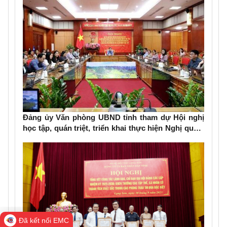
Đảng ủy Văn phòng UBND tỉnh tham dự Hội nghị
học tập, quán triệt, triển khai thực hiện Nghị quyết
Đại hội đại biểu Đảng bộ tỉnh lần thứ XVIII, nhiệm
kỳ 2025-2030
Đã kết nối EMC