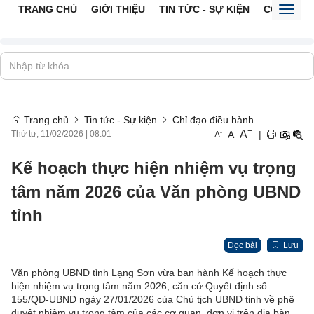
TRANG CHỦ
GIỚI THIỆU
TIN TỨC - SỰ KIỆN
CỔNG TTĐ
Toggl
naviga
Trang chủ
Tin tức - Sự kiện
Chỉ đạo điều hành
+
A
-
A
|
Thứ tư, 11/02/2026
|
08:01
A
Kế hoạch thực hiện nhiệm vụ trọng
tâm năm 2026 của Văn phòng UBND
tỉnh
Đọc bài
Lưu
Văn phòng UBND tỉnh Lạng Sơn vừa ban hành Kế hoạch thực
hiện nhiệm vụ trọng tâm năm 2026, căn cứ Quyết định số
155/QĐ-UBND ngày 27/01/2026 của Chủ tịch UBND tỉnh về phê
duyệt nhiệm vụ trọng tâm của các cơ quan, đơn vị trên địa bàn