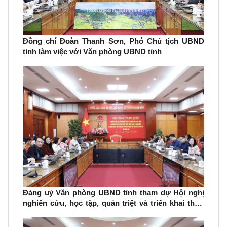
Đồng chí Đoàn Thanh Sơn, Phó Chủ tịch UBND
tỉnh làm việc với Văn phòng UBND tỉnh
Đảng uỷ Văn phòng UBND tỉnh tham dự Hội nghị
nghiên cứu, học tập, quán triệt và triển khai thực
hiện Nghị quyết số 79-NQ/TW và Nghị quyết số 80-
NQ/TW của Bộ Chính trị