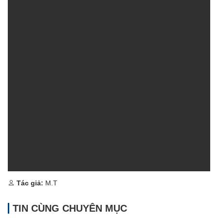
Tác giả:
M.T
TIN CÙNG CHUYÊN MỤC