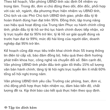
Theo kế hoạch, Văn phòng UBND tỉnh xác định 04 nhiệm vụ
trọng tâm. Trong đó, đơn vị chủ động theo dõi, đôn đốc, phối hợp
với các sở, ngành, địa phương thực hiện nhiệm vụ UBND tỉnh,
Chủ tịch và các Phó Chủ tịch UBND tỉnh giao, phấn đấu tỷ lệ
hoàn thành đúng hạn đạt trên 95%. Đồng thời, tập trung nâng
cao hiệu quả hoạt động của Trung tâm Phục vụ hành chính công
tỉnh, phấn đấu tỷ lệ hồ sơ thủ tục hành chính được tiếp nhận, xử
lý trực tuyến đạt từ 95% trở lên; tỷ lệ hồ sơ giải quyết đúng và
trước hạn đạt từ 99%; mức độ hài lòng của người dân, doanh
nghiệp đạt 95% trở lên.
Kế hoạch cũng đặt mục tiêu triển khai chính thức 55 trang thông
tin điện tử cấp xã, bảo đảm đồng bộ, hiệu quả theo định hướng
phát triển khoa học, công nghệ và chuyển đổi số. Bên cạnh đó,
Văn phòng UBND tỉnh phấn đấu tinh giản tối thiểu 15% số lượng
văn bản hành chính; tăng tỷ lệ hội nghị trực tuyến lên ít nhất 60%
tổng số hội nghị trong năm.
Văn phòng UBND tỉnh yêu cầu Trưởng các phòng, ban, đơn vị,
chủ động phối hợp thực hiện nhiệm vụ, đảm bảo tiến độ, chất
lượng đề ra. Kịp thời báo cáo kết quả thực hiện theo quy định.
Tập tin đính kèm