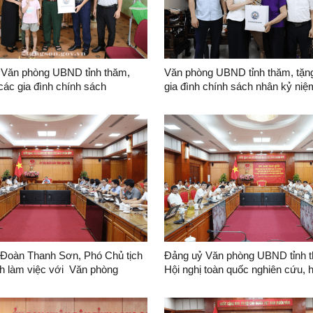
 Văn phòng UBND tỉnh thăm,
Văn phòng UBND tỉnh thăm, tặn
các gia đình chính sách
gia đình chính sách nhân kỷ ni
ngày Thương binh - Liệt sĩ
 Đoàn Thanh Sơn, Phó Chủ tịch
Đảng uỷ Văn phòng UBND tỉnh 
h làm việc với Văn phòng
Hội nghị toàn quốc nghiên cứu, h
h
quán triệt và triển khai thực hiện
quyết số 10-NQ/TW của Bộ Chính
phát triển kinh tế có vốn đầu tư