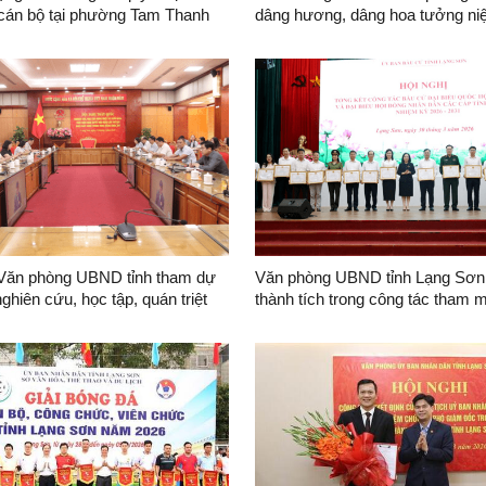
 cán bộ tại phường Tam Thanh
dâng hương, dâng hoa tưởng n
tịch Hồ Chí Minh nhân dịp kỷ ni
năm Ngày sinh nhật Bác
Văn phòng UBND tỉnh tham dự
Văn phòng UBND tỉnh Lạng Sơn
nghiên cứu, học tập, quán triệt
thành tích trong công tác tham 
khai thực hiện Nghị quyết Hội
vụ bầu cử
thứ hai Ban Chấp hành Trung
g khoá XIV