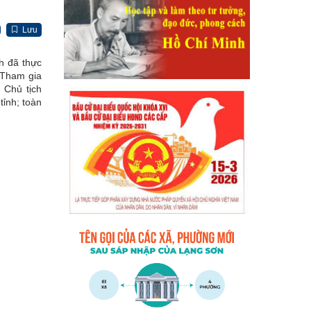
Lưu
h đã thực
 Tham gia
 Chủ tịch
ỉnh; toàn