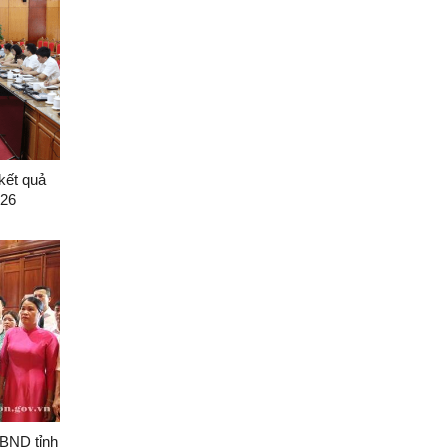
kết quả
026
BND tỉnh