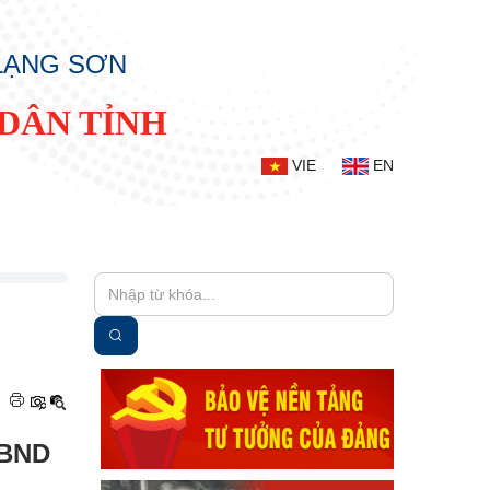
 LẠNG SƠN
DÂN TỈNH
VIE
EN
|
UBND