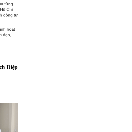
ua từng
 Hồ Chí
nh động tự
inh hoạt
h đạo,
ch Diệp