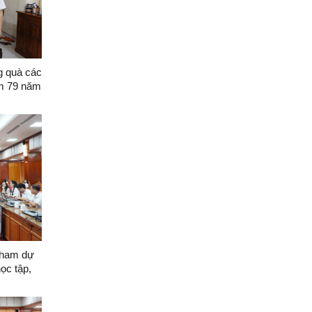
g quà các
ệm 79 năm
tham dự
ọc tập,
 Nghị
 trị về
 nước