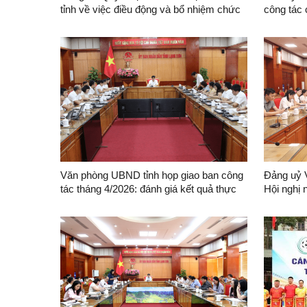
tỉnh về việc điều động và bổ nhiệm chức
công tác
vụ Phó Chánh Văn phòng UBND tỉnh,
Phó Giám đốc Ban Quản lý dự án đầu tư
xây dựng công trình giao thông tỉnh
Văn phòng UBND tỉnh họp giao ban công
Đảng uỷ 
tác tháng 4/2026: đánh giá kết quả thực
Hội nghị 
hiện nhiệm vụ tháng 4 và triển khai một
và triển 
số nhiệm vụ tháng 5 năm 2026
nghị lần 
ương Đản