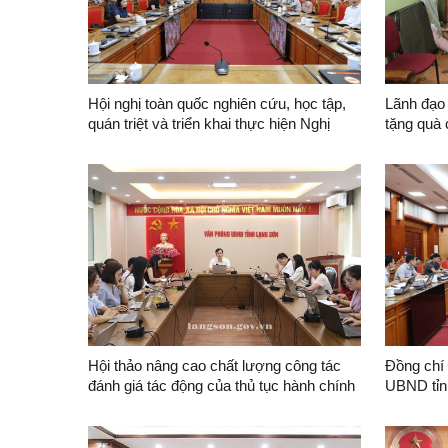
Hội nghị toàn quốc nghiên cứu, học tập,
Lãnh đạo
quán triệt và triển khai thực hiện Nghị
tặng quà 
quyết Hội nghị lần thứ ba Ban Chấp hành
Trung ương Đảng khóa XIV
Hội thảo nâng cao chất lượng công tác
Đồng chí
đánh giá tác động của thủ tục hành chính
UBND tỉn
và chế độ báo cáo về công tác kiểm soát
UBND tỉn
thủ tục hành chính