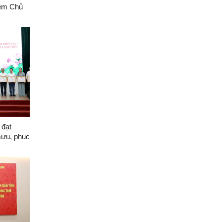
iệm Chủ
ệm 136
 đạt
mưu, phục