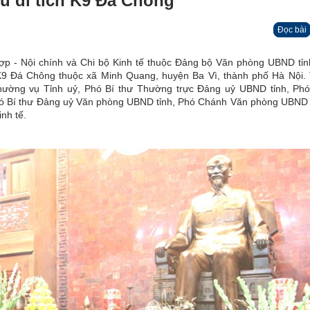
hu di tích K9 Đá Chông
Đọc bài
ợp - Nội chính và Chi bộ Kinh tế thuộc Đảng bộ Văn phòng UBND tỉn
h K9 Đá Chông thuộc xã Minh Quang, huyện Ba Vì, thành phố Hà Nội.
ường vụ Tỉnh uỷ, Phó Bí thư Thường trực Đảng uỷ UBND tỉnh, Phó
ó Bí thư Đảng uỷ Văn phòng UBND tỉnh, Phó Chánh Văn phòng UBND t
nh tế.