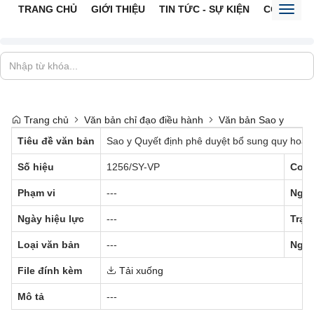
TRANG CHỦ
GIỚI THIỆU
TIN TỨC - SỰ KIỆN
CỔNG TTĐ
Toggl
naviga
Trang chủ
Văn bản chỉ đạo điều hành
Văn bản Sao y
Tiêu đề văn bản
Sao y Quyết định phê duyệt bổ sung quy hoạc
Số hiệu
1256/SY-VP
Cơ q
Phạm vi
---
Ngày
Ngày hiệu lực
---
Trạn
Loại văn bản
---
Ngườ
File đính kèm
Tải xuống
Mô tả
---